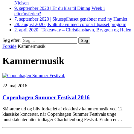
Nielsen
9. september 2020
|
Er du klar til Dining Week i
efterårsferien?
7. september 2020
|
Skuespilhuset genåbner med ny Hamlet
28. august 2020
|
Kulturhavn med corona-tilpasset program
2. april 2020
|
Takeaway – Christianshavn, Bryggen og Halen
Søg efter:
Forside
Kammermusik
Kammermusik
22. maj 2016
Copenhagen Summer Festival 2016
Slå ørene ud og bliv forkælet af eksklusiv kammermusik ved 12
klassiske koncerter, når Copenhagen Summer Festivals unge
musiktalenter atter indtager Charlottenborg Festsal. Endnu en…