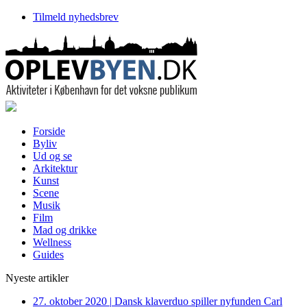
Tilmeld nyhedsbrev
Forside
Byliv
Ud og se
Arkitektur
Kunst
Scene
Musik
Film
Mad og drikke
Wellness
Guides
Nyeste artikler
27. oktober 2020
|
Dansk klaverduo spiller nyfunden Carl