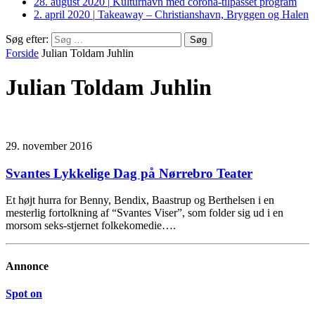
28. august 2020
|
Kulturhavn med corona-tilpasset program
2. april 2020
|
Takeaway – Christianshavn, Bryggen og Halen
Søg efter:
Forside
Julian Toldam Juhlin
Julian Toldam Juhlin
29. november 2016
Svantes Lykkelige Dag på Nørrebro Teater
Et højt hurra for Benny, Bendix, Baastrup og Berthelsen i en
mesterlig fortolkning af “Svantes Viser”, som folder sig ud i en
morsom seks-stjernet folkekomedie….
Annonce
Spot on