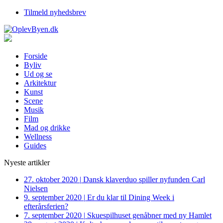
Tilmeld nyhedsbrev
Forside
Byliv
Ud og se
Arkitektur
Kunst
Scene
Musik
Film
Mad og drikke
Wellness
Guides
Nyeste artikler
27. oktober 2020
|
Dansk klaverduo spiller nyfunden Carl
Nielsen
9. september 2020
|
Er du klar til Dining Week i
efterårsferien?
7. september 2020
|
Skuespilhuset genåbner med ny Hamlet