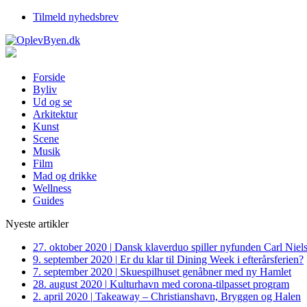
Tilmeld nyhedsbrev
Forside
Byliv
Ud og se
Arkitektur
Kunst
Scene
Musik
Film
Mad og drikke
Wellness
Guides
Nyeste artikler
27. oktober 2020
|
Dansk klaverduo spiller nyfunden Carl Niel
9. september 2020
|
Er du klar til Dining Week i efterårsferien?
7. september 2020
|
Skuespilhuset genåbner med ny Hamlet
28. august 2020
|
Kulturhavn med corona-tilpasset program
2. april 2020
|
Takeaway – Christianshavn, Bryggen og Halen