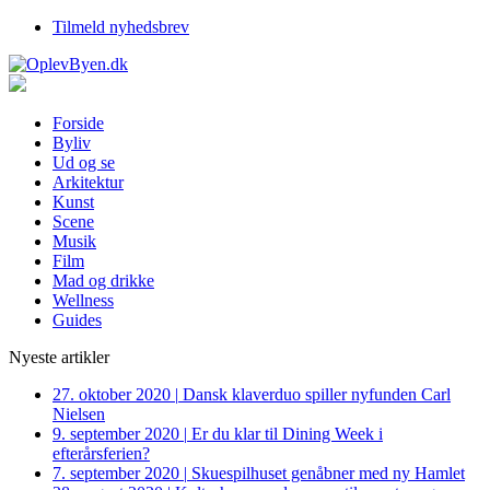
Tilmeld nyhedsbrev
Forside
Byliv
Ud og se
Arkitektur
Kunst
Scene
Musik
Film
Mad og drikke
Wellness
Guides
Nyeste artikler
27. oktober 2020
|
Dansk klaverduo spiller nyfunden Carl
Nielsen
9. september 2020
|
Er du klar til Dining Week i
efterårsferien?
7. september 2020
|
Skuespilhuset genåbner med ny Hamlet