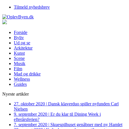
Tilmeld nyhedsbrev
Forside
Byliv
Ud og se
Arkitektur
Kunst
Scene
Musik
Film
Mad og drikke
Wellness
Guides
Nyeste artikler
27. oktober 2020
|
Dansk klaverduo spiller nyfunden Carl
Nielsen
9. september 2020
|
Er du klar til Dining Week i
efterårsferien?
7. september 2020
|
Skuespilhuset genåbner med ny Hamlet