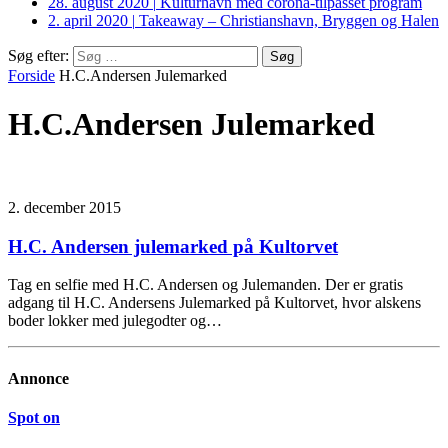
28. august 2020
|
Kulturhavn med corona-tilpasset program
2. april 2020
|
Takeaway – Christianshavn, Bryggen og Halen
Søg efter:
Forside
H.C.Andersen Julemarked
H.C.Andersen Julemarked
2. december 2015
H.C. Andersen julemarked på Kultorvet
Tag en selfie med H.C. Andersen og Julemanden. Der er gratis
adgang til H.C. Andersens Julemarked på Kultorvet, hvor alskens
boder lokker med julegodter og…
Annonce
Spot on