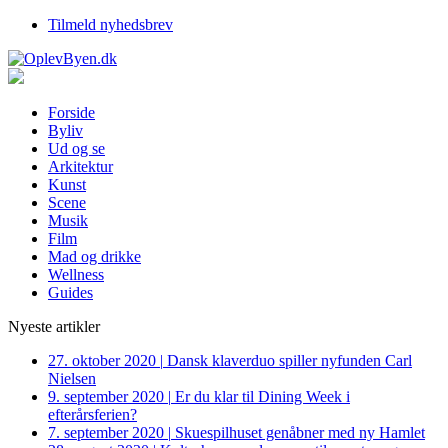
Tilmeld nyhedsbrev
Forside
Byliv
Ud og se
Arkitektur
Kunst
Scene
Musik
Film
Mad og drikke
Wellness
Guides
Nyeste artikler
27. oktober 2020
|
Dansk klaverduo spiller nyfunden Carl
Nielsen
9. september 2020
|
Er du klar til Dining Week i
efterårsferien?
7. september 2020
|
Skuespilhuset genåbner med ny Hamlet