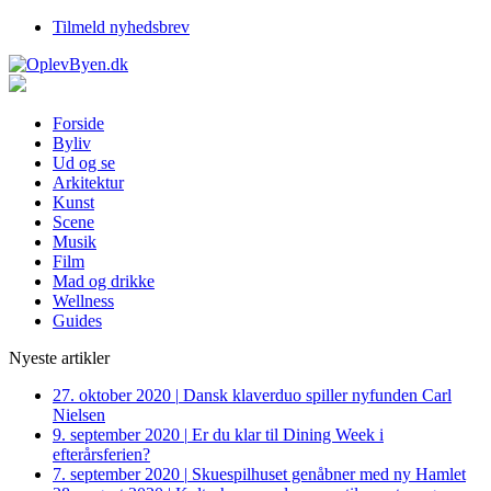
Tilmeld nyhedsbrev
Forside
Byliv
Ud og se
Arkitektur
Kunst
Scene
Musik
Film
Mad og drikke
Wellness
Guides
Nyeste artikler
27. oktober 2020
|
Dansk klaverduo spiller nyfunden Carl
Nielsen
9. september 2020
|
Er du klar til Dining Week i
efterårsferien?
7. september 2020
|
Skuespilhuset genåbner med ny Hamlet