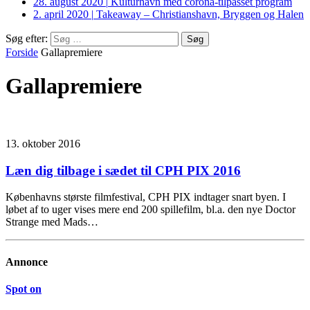
28. august 2020
|
Kulturhavn med corona-tilpasset program
2. april 2020
|
Takeaway – Christianshavn, Bryggen og Halen
Søg efter:
Forside
Gallapremiere
Gallapremiere
13. oktober 2016
Læn dig tilbage i sædet til CPH PIX 2016
Københavns største filmfestival, CPH PIX indtager snart byen. I
løbet af to uger vises mere end 200 spillefilm, bl.a. den nye Doctor
Strange med Mads…
Annonce
Spot on