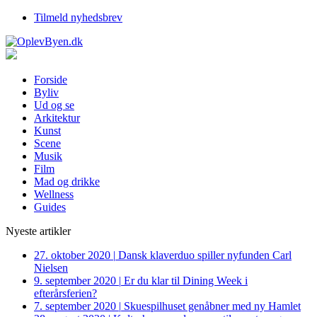
Tilmeld nyhedsbrev
Forside
Byliv
Ud og se
Arkitektur
Kunst
Scene
Musik
Film
Mad og drikke
Wellness
Guides
Nyeste artikler
27. oktober 2020
|
Dansk klaverduo spiller nyfunden Carl
Nielsen
9. september 2020
|
Er du klar til Dining Week i
efterårsferien?
7. september 2020
|
Skuespilhuset genåbner med ny Hamlet