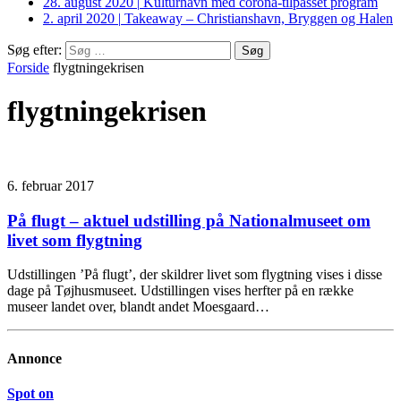
28. august 2020
|
Kulturhavn med corona-tilpasset program
2. april 2020
|
Takeaway – Christianshavn, Bryggen og Halen
Søg efter:
Forside
flygtningekrisen
flygtningekrisen
6. februar 2017
På flugt – aktuel udstilling på Nationalmuseet om
livet som flygtning
Udstillingen ’På flugt’, der skildrer livet som flygtning vises i disse
dage på Tøjhusmuseet. Udstillingen vises herfter på en række
museer landet over, blandt andet Moesgaard…
Annonce
Spot on