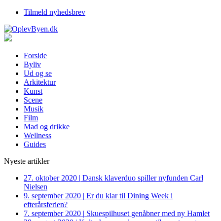
Tilmeld nyhedsbrev
Forside
Byliv
Ud og se
Arkitektur
Kunst
Scene
Musik
Film
Mad og drikke
Wellness
Guides
Nyeste artikler
27. oktober 2020
|
Dansk klaverduo spiller nyfunden Carl
Nielsen
9. september 2020
|
Er du klar til Dining Week i
efterårsferien?
7. september 2020
|
Skuespilhuset genåbner med ny Hamlet