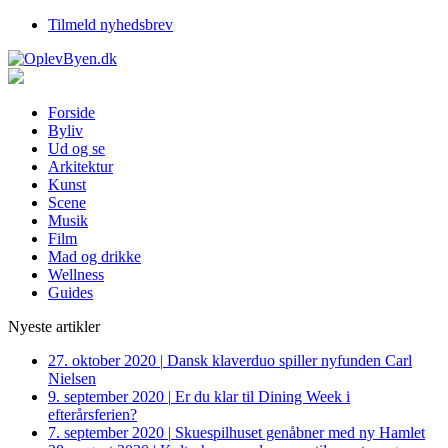
Tilmeld nyhedsbrev
Forside
Byliv
Ud og se
Arkitektur
Kunst
Scene
Musik
Film
Mad og drikke
Wellness
Guides
Nyeste artikler
27. oktober 2020
|
Dansk klaverduo spiller nyfunden Carl
Nielsen
9. september 2020
|
Er du klar til Dining Week i
efterårsferien?
7. september 2020
|
Skuespilhuset genåbner med ny Hamlet