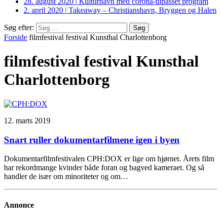
28. august 2020
|
Kulturhavn med corona-tilpasset program
2. april 2020
|
Takeaway – Christianshavn, Bryggen og Halen
Søg efter:
Forside
filmfestival festival Kunsthal Charlottenborg
filmfestival festival Kunsthal
Charlottenborg
12. marts 2019
Snart ruller dokumentarfilmene igen i byen
Dokumentarfilmfestivalen CPH:DOX er lige om hjørnet. Årets film
har rekordmange kvinder både foran og bagved kameraet. Og så
handler de især om minoriteter og om…
Annonce