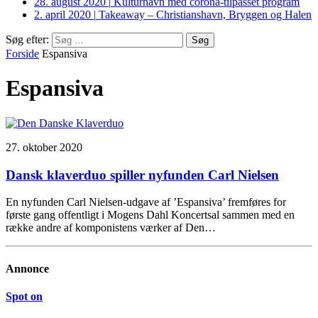
28. august 2020
|
Kulturhavn med corona-tilpasset program
2. april 2020
|
Takeaway – Christianshavn, Bryggen og Halen
Søg efter:
Forside
Espansiva
Espansiva
27. oktober 2020
Dansk klaverduo spiller nyfunden Carl Nielsen
En nyfunden Carl Nielsen-udgave af ’Espansiva’ fremføres for
første gang offentligt i Mogens Dahl Koncertsal sammen med en
række andre af komponistens værker af Den…
Annonce
Spot on