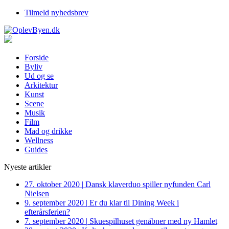
Tilmeld nyhedsbrev
Forside
Byliv
Ud og se
Arkitektur
Kunst
Scene
Musik
Film
Mad og drikke
Wellness
Guides
Nyeste artikler
27. oktober 2020
|
Dansk klaverduo spiller nyfunden Carl
Nielsen
9. september 2020
|
Er du klar til Dining Week i
efterårsferien?
7. september 2020
|
Skuespilhuset genåbner med ny Hamlet