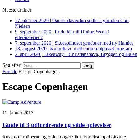
Nyeste artikler
27. oktober 2020
|
Dansk klaverduo spiller nyfunden Carl
Nielsen
9. september 2020
|
Er du klar til Dining Week i
efterårsferien?
7. september 2020
|
Skuespilhuset genåbner med ny Hamlet
28. august 2020
|
Kulturhavn med corona-tilpasset program
2. april 2020
|
Takeaway – Christianshavn, Bryggen og Halen
Søg efter:
Forside
Escape Copenhagen
Escape Copenhagen
17. januar 2017
Guide til 3 udfordrende og vilde oplevelser
Rusk op i rutinerne og oplev noget vildt. For eksempel okkulte