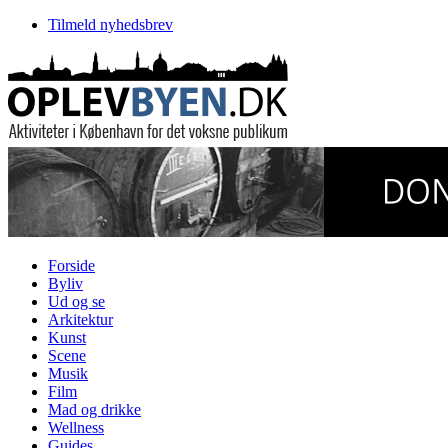
Tilmeld nyhedsbrev
Forside
Byliv
Ud og se
Arkitektur
Kunst
Scene
Musik
Film
Mad og drikke
Wellness
Guides