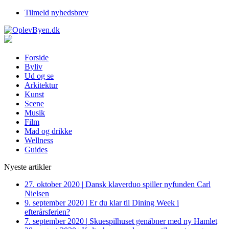
Tilmeld nyhedsbrev
Forside
Byliv
Ud og se
Arkitektur
Kunst
Scene
Musik
Film
Mad og drikke
Wellness
Guides
Nyeste artikler
27. oktober 2020
|
Dansk klaverduo spiller nyfunden Carl
Nielsen
9. september 2020
|
Er du klar til Dining Week i
efterårsferien?
7. september 2020
|
Skuespilhuset genåbner med ny Hamlet