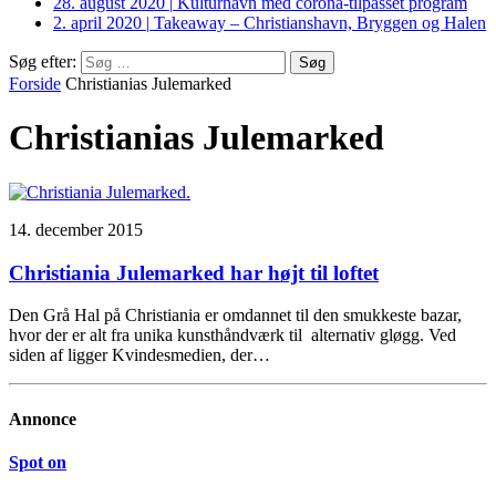
28. august 2020
|
Kulturhavn med corona-tilpasset program
2. april 2020
|
Takeaway – Christianshavn, Bryggen og Halen
Søg efter:
Forside
Christianias Julemarked
Christianias Julemarked
14. december 2015
Christiania Julemarked har højt til loftet
Den Grå Hal på Christiania er omdannet til den smukkeste bazar,
hvor der er alt fra unika kunsthåndværk til alternativ gløgg. Ved
siden af ligger Kvindesmedien, der…
Annonce
Spot on