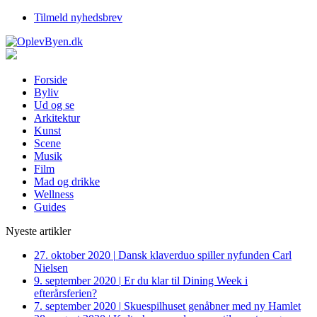
Tilmeld nyhedsbrev
Forside
Byliv
Ud og se
Arkitektur
Kunst
Scene
Musik
Film
Mad og drikke
Wellness
Guides
Nyeste artikler
27. oktober 2020
|
Dansk klaverduo spiller nyfunden Carl
Nielsen
9. september 2020
|
Er du klar til Dining Week i
efterårsferien?
7. september 2020
|
Skuespilhuset genåbner med ny Hamlet