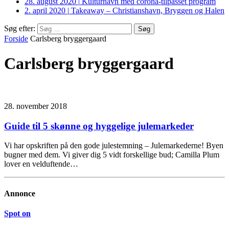
28. august 2020
|
Kulturhavn med corona-tilpasset program
2. april 2020
|
Takeaway – Christianshavn, Bryggen og Halen
Søg efter:
Forside
Carlsberg bryggergaard
Carlsberg bryggergaard
28. november 2018
Guide til 5 skønne og hyggelige julemarkeder
Vi har opskriften på den gode julestemning – Julemarkederne! Byen
bugner med dem. Vi giver dig 5 vidt forskellige bud; Camilla Plum
lover en velduftende…
Annonce
Spot on