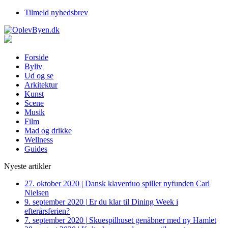
Tilmeld nyhedsbrev
Forside
Byliv
Ud og se
Arkitektur
Kunst
Scene
Musik
Film
Mad og drikke
Wellness
Guides
Nyeste artikler
27. oktober 2020
|
Dansk klaverduo spiller nyfunden Carl
Nielsen
9. september 2020
|
Er du klar til Dining Week i
efterårsferien?
7. september 2020
|
Skuespilhuset genåbner med ny Hamlet