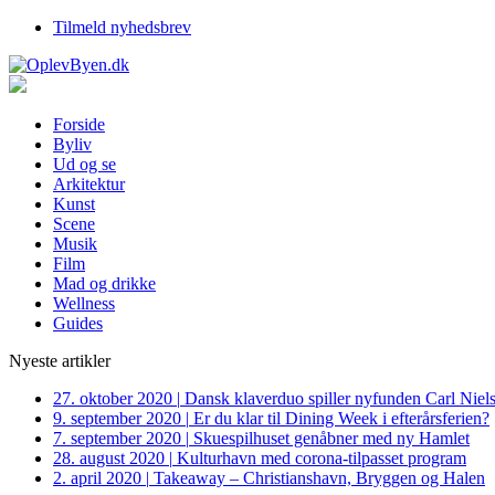
Tilmeld nyhedsbrev
Forside
Byliv
Ud og se
Arkitektur
Kunst
Scene
Musik
Film
Mad og drikke
Wellness
Guides
Nyeste artikler
27. oktober 2020
|
Dansk klaverduo spiller nyfunden Carl Niel
9. september 2020
|
Er du klar til Dining Week i efterårsferien?
7. september 2020
|
Skuespilhuset genåbner med ny Hamlet
28. august 2020
|
Kulturhavn med corona-tilpasset program
2. april 2020
|
Takeaway – Christianshavn, Bryggen og Halen