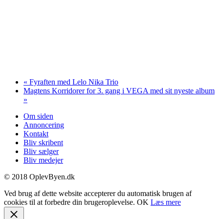
«
Fyraften med Lelo Nika Trio
Magtens Korridorer for 3. gang i VEGA med sit nyeste album
»
Om siden
Annoncering
Kontakt
Bliv skribent
Bliv sælger
Bliv medejer
© 2018 OplevByen.dk
Ved brug af dette website accepterer du automatisk brugen af
cookies til at forbedre din brugeroplevelse.
OK
Læs mere