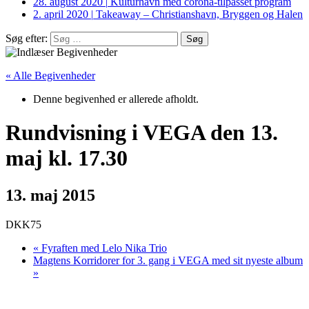
28. august 2020
|
Kulturhavn med corona-tilpasset program
2. april 2020
|
Takeaway – Christianshavn, Bryggen og Halen
Søg efter:
« Alle Begivenheder
Denne begivenhed er allerede afholdt.
Rundvisning i VEGA den 13.
maj kl. 17.30
13. maj 2015
DKK75
«
Fyraften med Lelo Nika Trio
Magtens Korridorer for 3. gang i VEGA med sit nyeste album
»