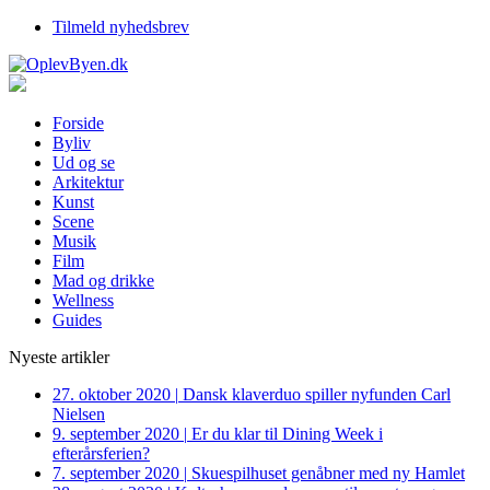
Tilmeld nyhedsbrev
Forside
Byliv
Ud og se
Arkitektur
Kunst
Scene
Musik
Film
Mad og drikke
Wellness
Guides
Nyeste artikler
27. oktober 2020
|
Dansk klaverduo spiller nyfunden Carl
Nielsen
9. september 2020
|
Er du klar til Dining Week i
efterårsferien?
7. september 2020
|
Skuespilhuset genåbner med ny Hamlet