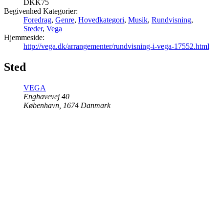
DKK75
Begivenhed Kategorier:
Foredrag
,
Genre
,
Hovedkategori
,
Musik
,
Rundvisning
,
Steder
,
Vega
Hjemmeside:
http://vega.dk/arrangementer/rundvisning-i-vega-17552.html
Sted
VEGA
Enghavevej 40
København
,
1674
Danmark