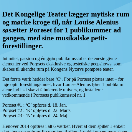
Det Kongelige Teater lægger mytiske rum
og mørke kroge til, når Louise Alenius
søsætter Porøset for 1 publikummer ad
gangen, med sine musikalske petit-
forestillinger.
Intimitet, passion og én grøn publikumsstol er de eneste givne
elementer ved Porøsets eksklusive og æstetiske peepshows, som
skabes til ukendte rum på Kongens Nytorvs pompøse teater.
Det første værk hedder bare ‘C’. For på Porøset plottes intet – før
lige optil forestillings-nuet, hvor Louise Alenius fører 1 publikum
alene ind i sit skævt fabulerende univers, og installerer
vedkommende i Porøsets publikumsstol nr. 1.
Porøset #1 : ‘C’ opføres d. 18. Jan.
Porøset #2 : ‘K’ opføres d. 22. Marts
Porøset #3 : ‘N’ opføres d. 24. Maj
Henover 2014 opføres i alt 6 værker. Hvert af dem spiller 1 enkelt
dag, hvor de opføres fra morgen til aften. 1 publikum entrerer alene