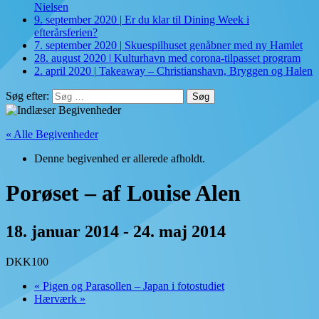
Nielsen
9. september 2020
|
Er du klar til Dining Week i
efterårsferien?
7. september 2020
|
Skuespilhuset genåbner med ny Hamlet
28. august 2020
|
Kulturhavn med corona-tilpasset program
2. april 2020
|
Takeaway – Christianshavn, Bryggen og Halen
Søg efter:
« Alle Begivenheder
Denne begivenhed er allerede afholdt.
Porøset – af Louise Alen
18. januar 2014
-
24. maj 2014
DKK100
«
Pigen og Parasollen – Japan i fotostudiet
Hærværk
»