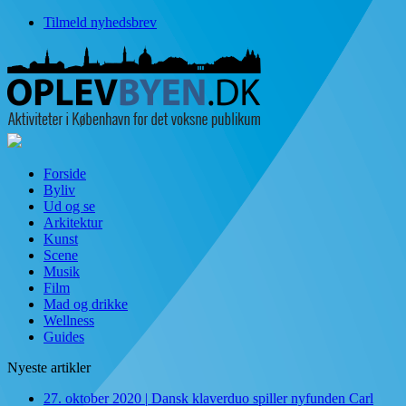
Tilmeld nyhedsbrev
Forside
Byliv
Ud og se
Arkitektur
Kunst
Scene
Musik
Film
Mad og drikke
Wellness
Guides
Nyeste artikler
27. oktober 2020
|
Dansk klaverduo spiller nyfunden Carl