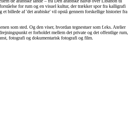
lem de arabiske lande – fra Den arabiske halvø over Libanon til
tåelse for rum og en visuel kultur, der trækker spor fra kalligrafi
t billede af 'det arabiske' vil opstå gennem forskellige historier fra
ørkenen som sted. Og den viser, hvordan tegnestuer som f.eks. Atelier
ejningspunkt er forholdet mellem det private og det offentlige rum,
nst, fotografi og dokumentarisk fotografi og film.