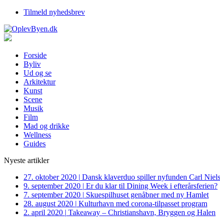
Tilmeld nyhedsbrev
Forside
Byliv
Ud og se
Arkitektur
Kunst
Scene
Musik
Film
Mad og drikke
Wellness
Guides
Nyeste artikler
27. oktober 2020
|
Dansk klaverduo spiller nyfunden Carl Niel
9. september 2020
|
Er du klar til Dining Week i efterårsferien?
7. september 2020
|
Skuespilhuset genåbner med ny Hamlet
28. august 2020
|
Kulturhavn med corona-tilpasset program
2. april 2020
|
Takeaway – Christianshavn, Bryggen og Halen