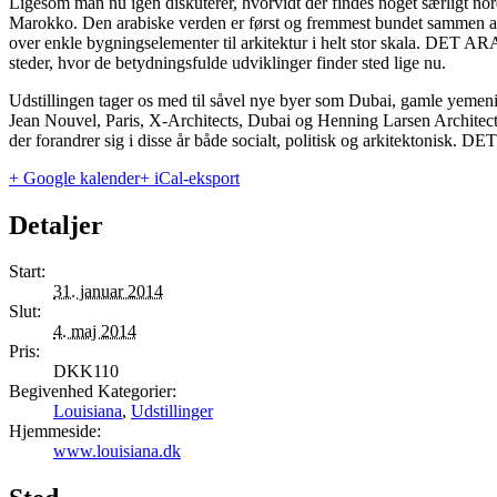
Ligesom man nu igen diskuterer, hvorvidt der findes noget særligt n
Marokko. Den arabiske verden er først og fremmest bundet sammen af sp
over enkle bygningselementer til arkitektur i helt stor skala. DET ARAB
steder, hvor de betydningsfulde udviklinger finder sted lige nu.
Udstillingen tager os med til såvel nye byer som Dubai, gamle yemenitis
Jean Nouvel, Paris, X-Architects, Dubai og Henning Larsen Architects
der forandrer sig i disse år både socialt, politisk og arkitektonisk. 
+ Google kalender
+ iCal-eksport
Detaljer
Start:
31. januar 2014
Slut:
4. maj 2014
Pris:
DKK110
Begivenhed Kategorier:
Louisiana
,
Udstillinger
Hjemmeside:
www.louisiana.dk