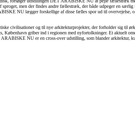
ordisk, forsøger udstillingen DET ARABISKE NU at pejle fællestræk mel
roget, men der findes andre fællestræk, der både udpeger en særlig fors
ISKE NU lægger forskellige af disse fælles spor ud til overvejelse, og e
ke civilisationer og til nye arkitekturprojekter, der forholder sig til 
, København griber ind i regionen med nyfortolkninger. Et aktuelt omdr
DET ARABISKE NU er en cross-over udstilling, som blander arkitektur, ku