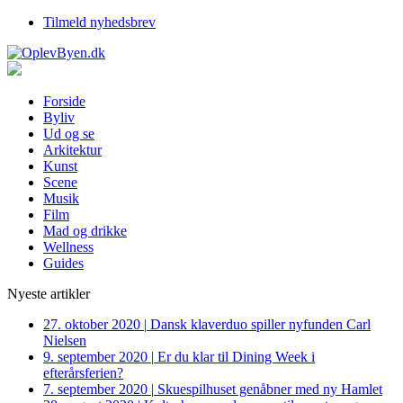
Tilmeld nyhedsbrev
Forside
Byliv
Ud og se
Arkitektur
Kunst
Scene
Musik
Film
Mad og drikke
Wellness
Guides
Nyeste artikler
27. oktober 2020
|
Dansk klaverduo spiller nyfunden Carl
Nielsen
9. september 2020
|
Er du klar til Dining Week i
efterårsferien?
7. september 2020
|
Skuespilhuset genåbner med ny Hamlet