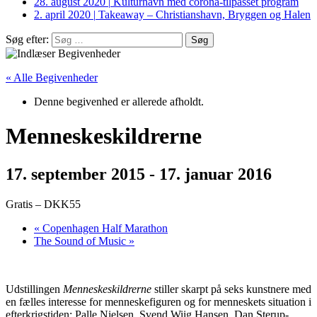
28. august 2020
|
Kulturhavn med corona-tilpasset program
2. april 2020
|
Takeaway – Christianshavn, Bryggen og Halen
Søg efter:
« Alle Begivenheder
Denne begivenhed er allerede afholdt.
Menneskeskildrerne
17. september 2015
-
17. januar 2016
Gratis – DKK55
«
Copenhagen Half Marathon
The Sound of Music
»
Udstillingen
Menneskeskildrerne
stiller skarpt på seks kunstnere med
en fælles interesse for menneskefiguren og for menneskets situation i
efterkrigstiden: Palle Nielsen, Svend Wiig Hansen, Dan Sterup-