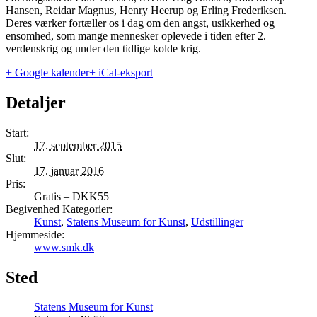
Hansen, Reidar Magnus, Henry Heerup og Erling Frederiksen.
Deres værker fortæller os i dag om den angst, usikkerhed og
ensomhed, som mange mennesker oplevede i tiden efter 2.
verdenskrig og under den tidlige kolde krig.
+ Google kalender
+ iCal-eksport
Detaljer
Start:
17. september 2015
Slut:
17. januar 2016
Pris:
Gratis – DKK55
Begivenhed Kategorier:
Kunst
,
Statens Museum for Kunst
,
Udstillinger
Hjemmeside:
www.smk.dk
Sted
Statens Museum for Kunst