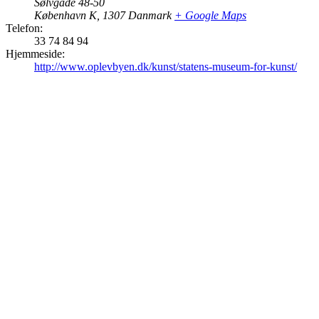
Sølvgade 48-50
København K
,
1307
Danmark
+ Google Maps
Telefon:
33 74 84 94
Hjemmeside:
http://www.oplevbyen.dk/kunst/statens-museum-for-kunst/