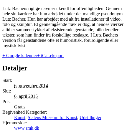
Lutz Bachers rigtige navn er ukendt for offentligheden. Gennem
hele sin karriere har hun arbejdet under det mandlige pseudonym
Lutz Bacher. Hun har arbejdet med alt fra installationer til video,
foto og skulptur. Et gennemgående træk er dog, at hendes værker
altid er sammenstykket af eksisterende genstande, billeder eller
tekster, som hun finder fra forskellige restlagre. I Lutz Bachers
version får genstandene ofte et humoristisk, foruroligende eller
mystisk tvist.
+ Google kalender
+ iCal-eksport
Detaljer
Start:
6. november 2014
Slut:
6. april 2015
Pris:
Gratis
Begivenhed Kategorier:
Kunst
,
Statens Museum for Kunst
,
Udstillinger
Hjemmeside:
www.smk.dk