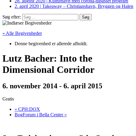
28. august 2020
|
Kulturhavn med corona-tilpasset program
2. april 2020
|
Takeaway – Christianshavn, Bryggen og Halen
Søg efter:
« Alle Begivenheder
Denne begivenhed er allerede afholdt.
Lutz Bacher: Into the
Dimensional Corridor
6. november 2014
-
6. april 2015
Gratis
«
CPH:DOX
BogForum i Bella Center
»