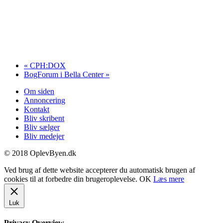
«
CPH:DOX
BogForum i Bella Center
»
Om siden
Annoncering
Kontakt
Bliv skribent
Bliv sælger
Bliv medejer
© 2018 OplevByen.dk
Ved brug af dette website accepterer du automatisk brugen af
cookies til at forbedre din brugeroplevelse.
OK
Læs mere
Luk
Privacy Overview