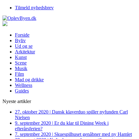
Tilmeld nyhedsbrev
Forside
Byliv
Ud og se
Arkitektur
Kunst
Scene
Musik
Film
Mad og drikke
Wellness
Guides
Nyeste artikler
27. oktober 2020
|
Dansk klaverduo spiller nyfunden Carl
Nielsen
9. september 2020
|
Er du klar til Dining Week i
efterårsferien?
7. september 2020
|
Skuespilhuset genåbner med ny Hamlet