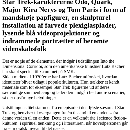
Star Trek-karaktererne Odo, Quark,
Major Kira Nerys og Tom Paris i form af
mandshøje papfigurer, en skulpturel
installation af farvede plexiglasplader,
lysende blå videoprojektioner og
indrammede portrætter af berømte
videnskabsfolk
Det er nogle af de elementer, der indgår i udstillingen Into the
Dimensional Corridor, som den amerikanske kunstner Lutz Bacher
har skabt specielt til x-rummet på SMK.
Siden midten af 1970’erne har Lutz Bacher udforsket, hvordan
identiteter bliver udlagt i populærkulturen. Hun trækker et kendt
materiale som for eksempel Star Trek-figurerne ud af deres
sædvanlige sammenhæng og lader dem indgå i helt andre scenarier,
så der opstår nye betydninger.
Udstillingens titel stammer fra en episode i den første sæson af Star
Trek og henviser til overgangen fra én tilstand til en anden – fra
denne verden til en anden. Dette er en velkendt rite i science fiction-
kulturen, i spirituel tænkning og i litteraturen, når hovedpersonen går
fra et moralsk niveau til det næste.