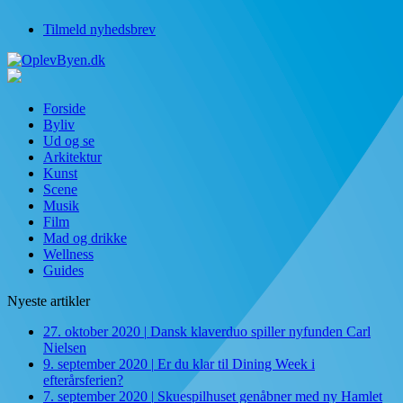
Tilmeld nyhedsbrev
Forside
Byliv
Ud og se
Arkitektur
Kunst
Scene
Musik
Film
Mad og drikke
Wellness
Guides
Nyeste artikler
27. oktober 2020
|
Dansk klaverduo spiller nyfunden Carl
Nielsen
9. september 2020
|
Er du klar til Dining Week i
efterårsferien?
7. september 2020
|
Skuespilhuset genåbner med ny Hamlet