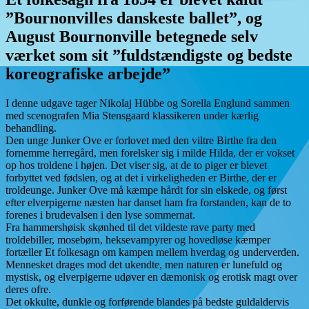
”Bournonvilles danskeste ballet”, og
August Bournonville betegnede selv
værket som sit ”fuldstændigste og bedste
koreografiske arbejde”
I denne udgave tager Nikolaj Hübbe og Sorella Englund sammen
med scenografen Mia Stensgaard klassikeren under kærlig
behandling.
Den unge Junker Ove er forlovet med den viltre Birthe fra den
fornemme herregård, men forelsker sig i milde Hilda, der er vokset
op hos troldene i højen. Det viser sig, at de to piger er blevet
forbyttet ved fødslen, og at det i virkeligheden er Birthe, der er
troldeunge. Junker Ove må kæmpe hårdt for sin elskede, og først
efter elverpigerne næsten har danset ham fra forstanden, kan de to
forenes i brudevalsen i den lyse sommernat.
Fra hammershøisk skønhed til det vildeste rave party med
troldebiller, mosebørn, heksevampyrer og hovedløse kæmper
fortæller Et folkesagn om kampen mellem hverdag og underverden.
Mennesket drages mod det ukendte, men naturen er lunefuld og
mystisk, og elverpigerne udøver en dæmonisk og erotisk magt over
deres ofre.
Det okkulte, dunkle og forførende blandes på bedste guldaldervis