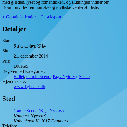
med glæden, lyset og romantikken, og slutningen vidner om
Bournonvilles harmoniske og idylliske verdensbillede.
+ Google kalender
+ iCal-eksport
Detaljer
Start:
6. december 2014
Slut:
21. december 2014
Pris:
DKK95
Begivenhed Kategorier:
Ballet
,
Gamle Scene (Kgs. Nytorv)
,
Scene
Hjemmeside:
www.kglteater.dk
Sted
Gamle Scene (Kgs. Nytorv)
Kongens Nytorv 9
København K
,
1017
Danmark
Telefon: