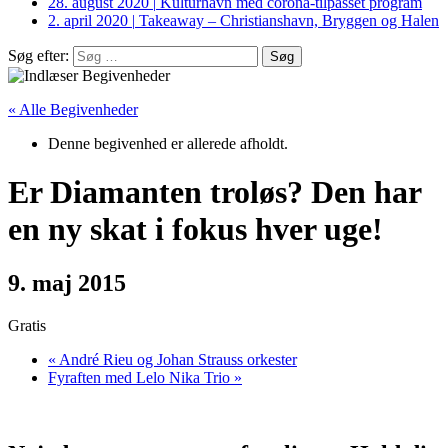
28. august 2020
|
Kulturhavn med corona-tilpasset program
2. april 2020
|
Takeaway – Christianshavn, Bryggen og Halen
Søg efter:
« Alle Begivenheder
Denne begivenhed er allerede afholdt.
Er Diamanten troløs? Den har
en ny skat i fokus hver uge!
9. maj 2015
Gratis
«
André Rieu og Johan Strauss orkester
Fyraften med Lelo Nika Trio
»