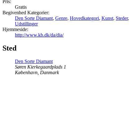
Pris:
Gratis
Begivenhed Kategorier:
Den Sorte Diamant
,
Genre
,
Hovedkategori
,
Kunst
,
Steder
,
Udstillinger
Hjemmeside:
http://www.kb.dk/da/dia/
Sted
Den Sorte Diamant
Søren Kierkegaardplads 1
København
,
Danmark