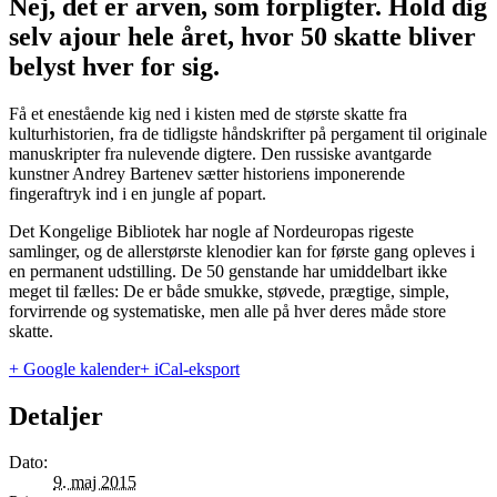
Nej, det er arven, som forpligter. Hold dig
selv ajour hele året, hvor 50 skatte bliver
belyst hver for sig.
Få et enestående kig ned i kisten med de største skatte fra
kulturhistorien, fra de tidligste håndskrifter på pergament til originale
manuskripter fra nulevende digtere. Den russiske avantgarde
kunstner Andrey Bartenev sætter historiens imponerende
fingeraftryk ind i en jungle af popart.
Det Kongelige Bibliotek har nogle af Nordeuropas rigeste
samlinger, og de allerstørste klenodier kan for første gang opleves i
en permanent udstilling. De 50 genstande har umiddelbart ikke
meget til fælles: De er både smukke, støvede, prægtige, simple,
forvirrende og systematiske, men alle på hver deres måde store
skatte.
+ Google kalender
+ iCal-eksport
Detaljer
Dato:
9. maj 2015