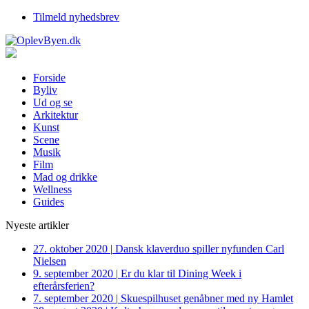
Tilmeld nyhedsbrev
Forside
Byliv
Ud og se
Arkitektur
Kunst
Scene
Musik
Film
Mad og drikke
Wellness
Guides
Nyeste artikler
27. oktober 2020
|
Dansk klaverduo spiller nyfunden Carl
Nielsen
9. september 2020
|
Er du klar til Dining Week i
efterårsferien?
7. september 2020
|
Skuespilhuset genåbner med ny Hamlet