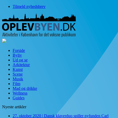
Tilmeld nyhedsbrev
Forside
Byliv
Ud og se
Arkitektur
Kunst
Scene
Musik
Film
Mad og drikke
Wellness
Guides
Nyeste artikler
27. oktober 2020
|
Dansk klaverduo spiller nyfunden Carl