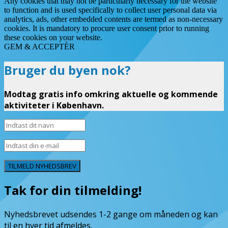
Any cookies that may not be particularly necessary for the website
to function and is used specifically to collect user personal data via
analytics, ads, other embedded contents are termed as non-necessary
cookies. It is mandatory to procure user consent prior to running
these cookies on your website.
GEM & ACCEPTÈR
Bruger du byen nok?
Modtag gratis info omkring aktuelle og kommende
aktiviteter i København.
TILMELD NYHEDSBREV
Tak for din tilmelding!
Nyhedsbrevet udsendes 1-2 gange om måneden og kan
til en hver tid afmeldes.