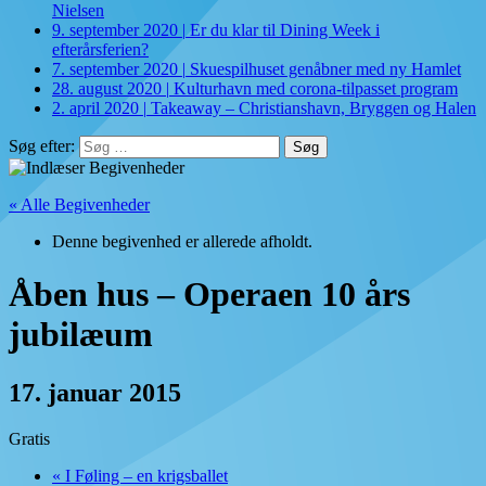
Nielsen
9. september 2020
|
Er du klar til Dining Week i
efterårsferien?
7. september 2020
|
Skuespilhuset genåbner med ny Hamlet
28. august 2020
|
Kulturhavn med corona-tilpasset program
2. april 2020
|
Takeaway – Christianshavn, Bryggen og Halen
Søg efter:
« Alle Begivenheder
Denne begivenhed er allerede afholdt.
Åben hus – Operaen 10 års
jubilæum
17. januar 2015
Gratis
«
I Føling – en krigsballet