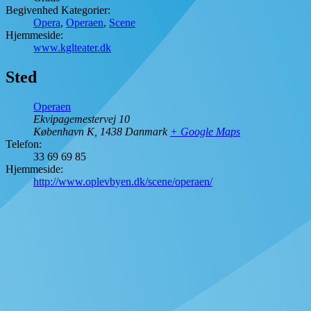
Begivenhed Kategorier:
Opera
,
Operaen
,
Scene
Hjemmeside:
www.kglteater.dk
Sted
Operaen
Ekvipagemestervej 10
København K
,
1438
Danmark
+ Google Maps
Telefon:
33 69 69 85
Hjemmeside:
http://www.oplevbyen.dk/scene/operaen/