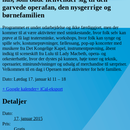
garvede operafan, den nysgerrige og
børnefamilien
Programmet er under udarbejdelse og ikke færdiggjort, men der
kommer til at være aktiviteter med sminkestande, hvor folk selv kan
prøve at få lagt teatersminke, workshops, hvor folk kan synge og
spille selv, kostumeprøvninger, fællessang, pop-up koncerter med
musikere fra Det Kongelige Kapel, instrumentprøvning, åbent
indkig til sceneskift fra Lulu til Lady Macbeth, opera- og
orkesterbattle, hvor der dystes på kunnen, høje toner og teknik,
operaarier, minirundvisninger og udsalg af merchandise til særpriser.
Velkommen til en dag i Operaen med aktiviteter for hele familien.
Dato: Lørdag 17. januar kl 11 – 18
+ Google kalender
+ iCal-eksport
Detaljer
Dato:
17. januar 2015
Pris:
Gratis