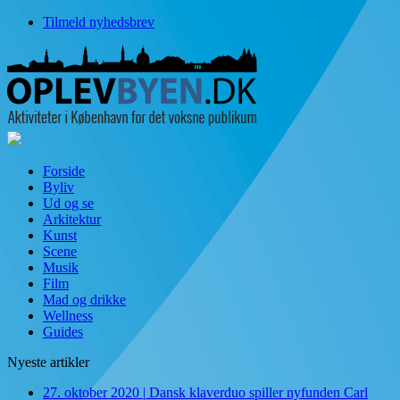
Tilmeld nyhedsbrev
Forside
Byliv
Ud og se
Arkitektur
Kunst
Scene
Musik
Film
Mad og drikke
Wellness
Guides
Nyeste artikler
27. oktober 2020
|
Dansk klaverduo spiller nyfunden Carl