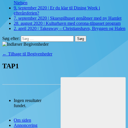
Nielsen
9. september 2020
|
Er du klar til Dining Week i
efterårsferien?
7. september 2020
|
Skuespilhuset genåbner med ny Hamlet
28. august 2020
|
Kulturhavn med corona-tilpasset program
2. april 2020
|
Takeaway – Christianshavn, Bryggen og Halen
Søg efter:
← Tilbage til Begivenheder
TAP1
Ingen resultater
fundet.
Om siden
Annoncering