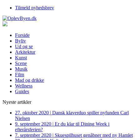
Tilmeld nyhedsbrev
Forside
Byliv
Ud og se
Arkitektur
Kunst
Scene
Musik
Film
Mad og drikke
Wellness
Guides
Nyeste artikler
27. oktober 2020
|
Dansk klaverduo spiller nyfunden Carl
Nielsen
9. september 2020
|
Er du klar til Dining Week i
efterårsferien?
7. september 2020
|
Skuespilhuset genåbner med ny Hamlet