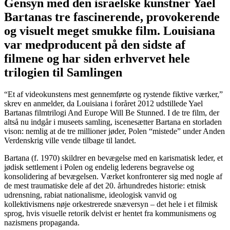
Gensyn med den israelske kunstner Yael
Bartanas tre fascinerende, provokerende
og visuelt meget smukke film. Louisiana
var medproducent på den sidste af
filmene og har siden erhvervet hele
trilogien til Samlingen
“Et af videokunstens mest gennemførte og rystende fiktive værker,”
skrev en anmelder, da Louisiana i foråret 2012 udstillede Yael
Bartanas filmtrilogi And Europe Will Be Stunned. I de tre film, der
altså nu indgår i museets samling, iscenesætter Bartana en storladen
vison: nemlig at de tre millioner jøder, Polen “mistede” under Anden
Verdenskrig ville vende tilbage til landet.
Bartana (f. 1970) skildrer en bevægelse med en karismatisk leder, et
jødisk settlement i Polen og endelig lederens begravelse og
konsolidering af bevægelsen. Værket konfronterer sig med nogle af
de mest traumatiske dele af det 20. århundredes historie: etnisk
udrensning, rabiat nationalisme, ideologisk vanvid og
kollektivismens nøje orkestrerede snæversyn – det hele i et filmisk
sprog, hvis visuelle retorik delvist er hentet fra kommunismens og
nazismens propaganda.