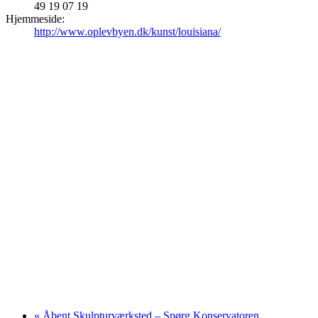
49 19 07 19
Hjemmeside:
http://www.oplevbyen.dk/kunst/louisiana/
«
Åbent Skulpturværksted – Spørg Konservatoren