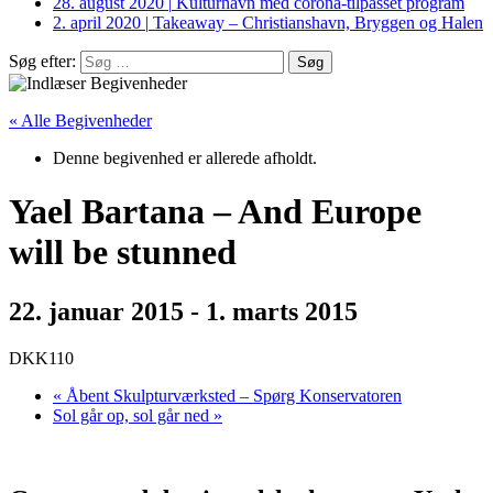
28. august 2020
|
Kulturhavn med corona-tilpasset program
2. april 2020
|
Takeaway – Christianshavn, Bryggen og Halen
Søg efter:
« Alle Begivenheder
Denne begivenhed er allerede afholdt.
Yael Bartana – And Europe
will be stunned
22. januar 2015
-
1. marts 2015
DKK110
«
Åbent Skulpturværksted – Spørg Konservatoren
Sol går op, sol går ned
»