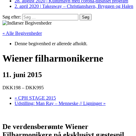
28. august 2020
|
Kulturhavn med corona-tilpasset program
2. april 2020
|
Takeaway – Christianshavn, Bryggen og Halen
Søg efter:
« Alle Begivenheder
Denne begivenhed er allerede afholdt.
Wiener filharmonikerne
11. juni 2015
DKK198 – DKK995
«
CPH STAGE 2015
Udstilling: Man Ray – Menneske // Ligninger
»
De verdensberømte Wiener
Filharmonikere på eksklusivt gæstespil.