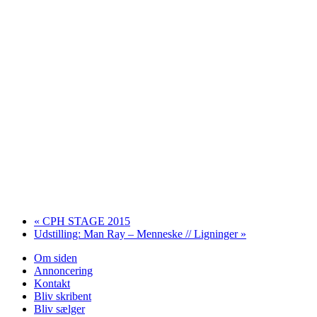
«
CPH STAGE 2015
Udstilling: Man Ray – Menneske // Ligninger
»
Om siden
Annoncering
Kontakt
Bliv skribent
Bliv sælger