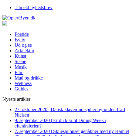
Tilmeld nyhedsbrev
Forside
Byliv
Ud og se
Arkitektur
Kunst
Scene
Musik
Film
Mad og drikke
Wellness
Guides
Nyeste artikler
27. oktober 2020
|
Dansk klaverduo spiller nyfunden Carl
Nielsen
9. september 2020
|
Er du klar til Dining Week i
efterårsferien?
7. september 2020
|
Skuespilhuset genåbner med ny Hamlet