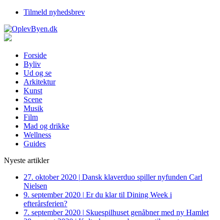
Tilmeld nyhedsbrev
Forside
Byliv
Ud og se
Arkitektur
Kunst
Scene
Musik
Film
Mad og drikke
Wellness
Guides
Nyeste artikler
27. oktober 2020
|
Dansk klaverduo spiller nyfunden Carl
Nielsen
9. september 2020
|
Er du klar til Dining Week i
efterårsferien?
7. september 2020
|
Skuespilhuset genåbner med ny Hamlet