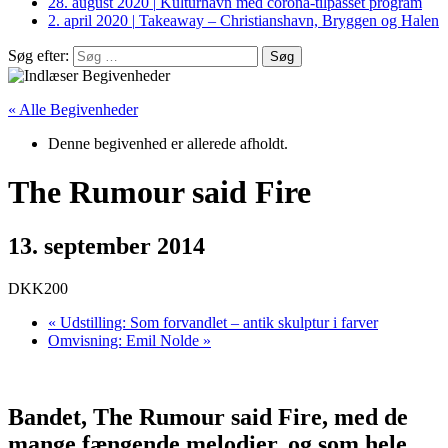
28. august 2020
|
Kulturhavn med corona-tilpasset program
2. april 2020
|
Takeaway – Christianshavn, Bryggen og Halen
Søg efter:
« Alle Begivenheder
Denne begivenhed er allerede afholdt.
The Rumour said Fire
13. september 2014
DKK200
«
Udstilling: Som forvandlet – antik skulptur i farver
Omvisning: Emil Nolde
»
Bandet, The Rumour said Fire, med de
mange fængende melodier, og som hele