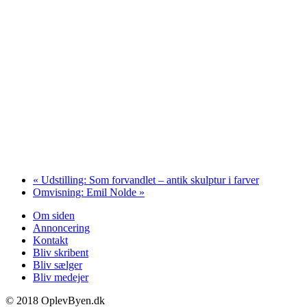
«
Udstilling: Som forvandlet – antik skulptur i farver
Omvisning: Emil Nolde
»
Om siden
Annoncering
Kontakt
Bliv skribent
Bliv sælger
Bliv medejer
© 2018 OplevByen.dk