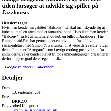
tiden forsøger at udvikle sig spiller på
Jazzhouse.
Helt deres egne
Hvis man kender megahittet “Balcony”, så skal man skynde sig at
købe billet til en aften med et fantastisk band. Hvis ikke man kender
“Balcony”, så lyt til nummeret og køb en billet til Jazzhouse. The
Rumour said Fire har gennemgået en udvikling fra at blive
sammenlignet med SImon & Garfunkel til at være deres egne. Siden
debutalbummet “Arrogant”, som i øvrigt modtog positiv kritik fra
anmelderne, så er bandet blevet fri for sammenligningen præsenterer
derfor i højere grad deres egen musik.
+ Google kalender
+ iCal-eksport
Detaljer
Dato:
13. september 2014
Pris:
DKK200
Begivenhed Kategorier:
Jazzhouse
,
Koncerter
,
Musik