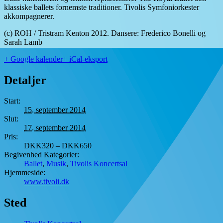
klassiske ballets fornemste traditioner. Tivolis Symfoniorkester
akkompagnerer.
(c) ROH / Tristram Kenton 2012. Dansere: Frederico Bonelli og
Sarah Lamb
+ Google kalender
+ iCal-eksport
Detaljer
Start:
15. september 2014
Slut:
17. september 2014
Pris:
DKK320 – DKK650
Begivenhed Kategorier:
Ballet
,
Musik
,
Tivolis Koncertsal
Hjemmeside:
www.tivoli.dk
Sted