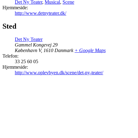
Det Ny Teater
,
Musical
,
Scene
Hjemmeside:
http://www.detnyteater.dk/
Sted
Det Ny Teater
Gammel Kongevej 29
København V
,
1610
Danmark
+ Google Maps
Telefon:
33 25 60 05
Hjemmeside:
http://www.oplevbyen.dk/scene/det-ny-teater/