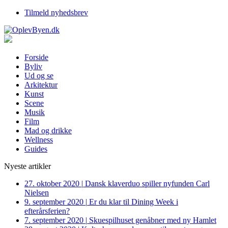
Tilmeld nyhedsbrev
Forside
Byliv
Ud og se
Arkitektur
Kunst
Scene
Musik
Film
Mad og drikke
Wellness
Guides
Nyeste artikler
27. oktober 2020
|
Dansk klaverduo spiller nyfunden Carl
Nielsen
9. september 2020
|
Er du klar til Dining Week i
efterårsferien?
7. september 2020
|
Skuespilhuset genåbner med ny Hamlet