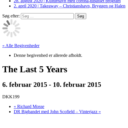
28. august 2020
|
Kulturhavn med corona-tilpasset program
2. april 2020
|
Takeaway – Christianshavn, Bryggen og Halen
Søg efter:
« Alle Begivenheder
Denne begivenhed er allerede afholdt.
The Last 5 Years
6. februar 2015
-
10. februar 2015
DKK199
«
Richard Mosse
DR Bigbandet med John Scofield – Vinterjazz
»