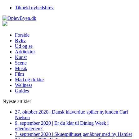
Tilmeld nyhedsbrev
Forside
Byliv
Ud og se
Arkitektur
Kunst
Scene
Musik
Film
Mad og drikke
Wellness
Guides
Nyeste artikler
27. oktober 2020
|
Dansk klaverduo spiller nyfunden Carl
Nielsen
9. september 2020
|
Er du klar til Dining Week i
efterårsferien?
7. september 2020
|
Skuespilhuset genåbner med ny Hamlet