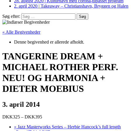
28. august 2020
|
Kulturhavn med corona-tilpasset program
2. april 2020
|
Takeaway – Christianshavn, Bryggen og Halen
Søg efter:
« Alle Begivenheder
Denne begivenhed er allerede afholdt.
TANGERINE DREAM +
MICHAEL ROTHER PERF.
NEU! OG HARMONIA +
DIETER MOEBIUS
3. april 2014
DKK325 – DKK395
«
Jazz Masterworks Series – Herbie Hancock’s full length