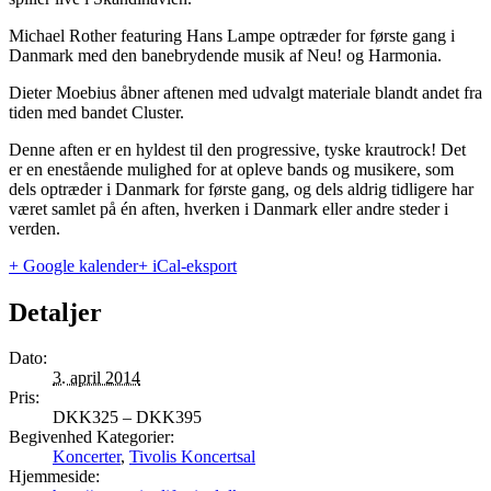
Michael Rother featuring Hans Lampe optræder for første gang i
Danmark med den banebrydende musik af Neu! og Harmonia.
Dieter Moebius åbner aftenen med udvalgt materiale blandt andet fra
tiden med bandet Cluster.
Denne aften er en hyldest til den progressive, tyske krautrock! Det
er en enestående mulighed for at opleve bands og musikere, som
dels optræder i Danmark for første gang, og dels aldrig tidligere har
været samlet på én aften, hverken i Danmark eller andre steder i
verden.
+ Google kalender
+ iCal-eksport
Detaljer
Dato:
3. april 2014
Pris:
DKK325 – DKK395
Begivenhed Kategorier:
Koncerter
,
Tivolis Koncertsal
Hjemmeside: