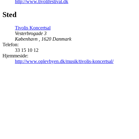
http://www.tivolifestival.dk
Sted
Tivolis Koncertsal
Vesterbrogade 3
København
,
1620
Danmark
Telefon:
33 15 10 12
Hjemmeside:
http://www.oplevbyen.dk/musik/tivolis-koncertsal/