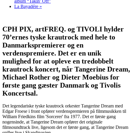
album “Takin’ Off”
La Bayadére
»
CPH PIX, artFREQ. og TIVOLI hylder
70’ernes tyske krautrock med hele to
Danmarkspremierer og en
verdenspremiere. Det er en unik
mulighed for at opleve en tredobbelt
krautrock koncert, når Tangerine Dream,
Michael Rother og Dieter Moebius for
første gang gæster Danmark og Tivolis
Koncertsal.
Det legendariske tyske krautrock orkester Tangerine Dream med
Edgar Froese i front opfører verdenspremieren på filmmusikken til
William Friedkins film 'Sorcerer' fra 1977. Det er første gang
nogensinde, at Tangerine Dream opfører det originale
filmsoundtrack live, ligesom det er første gang, at Tangerine Dream
spiller live i Skandinavien.