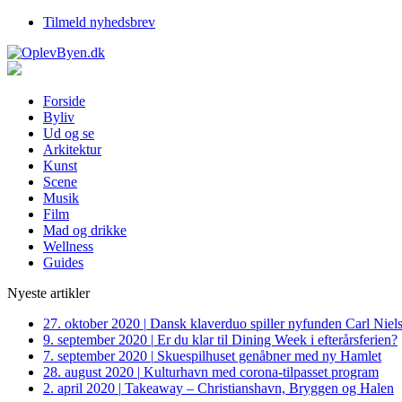
Tilmeld nyhedsbrev
Forside
Byliv
Ud og se
Arkitektur
Kunst
Scene
Musik
Film
Mad og drikke
Wellness
Guides
Nyeste artikler
27. oktober 2020
|
Dansk klaverduo spiller nyfunden Carl Niel
9. september 2020
|
Er du klar til Dining Week i efterårsferien?
7. september 2020
|
Skuespilhuset genåbner med ny Hamlet
28. august 2020
|
Kulturhavn med corona-tilpasset program
2. april 2020
|
Takeaway – Christianshavn, Bryggen og Halen