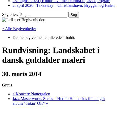
28. august 2020
|
Kulturhavn med corona-tilpasset program
2. april 2020
|
Takeaway – Christianshavn, Bryggen og Halen
Søg efter:
« Alle Begivenheder
Denne begivenhed er allerede afholdt.
Rundvisning: Landskabet i
dansk guldalder maleri
30. marts 2014
Gratis
«
Koncert: Nattergalen
Jazz Masterworks Series – Herbie Hancock’s full length
album “Takin’ Off”
»