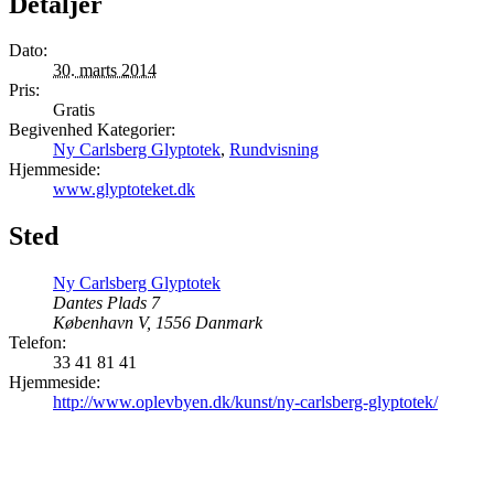
Detaljer
Dato:
30. marts 2014
Pris:
Gratis
Begivenhed Kategorier:
Ny Carlsberg Glyptotek
,
Rundvisning
Hjemmeside:
www.glyptoteket.dk
Sted
Ny Carlsberg Glyptotek
Dantes Plads 7
København V
,
1556
Danmark
Telefon:
33 41 81 41
Hjemmeside:
http://www.oplevbyen.dk/kunst/ny-carlsberg-glyptotek/