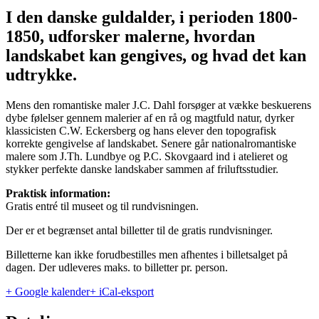
I den danske guldalder, i perioden 1800-
1850, udforsker malerne, hvordan
landskabet kan gengives, og hvad det kan
udtrykke.
Mens den romantiske maler J.C. Dahl forsøger at vække beskuerens
dybe følelser gennem malerier af en rå og magtfuld natur, dyrker
klassicisten C.W. Eckersberg og hans elever den topografisk
korrekte gengivelse af landskabet. Senere går nationalromantiske
malere som J.Th. Lundbye og P.C. Skovgaard ind i atelieret og
stykker perfekte danske landskaber sammen af friluftsstudier.
Praktisk information:
Gratis entré til museet og til rundvisningen.
Der er et begrænset antal billetter til de gratis rundvisninger.
Billetterne kan ikke forudbestilles men afhentes i billetsalget på
dagen. Der udleveres maks. to billetter pr. person.
+ Google kalender
+ iCal-eksport