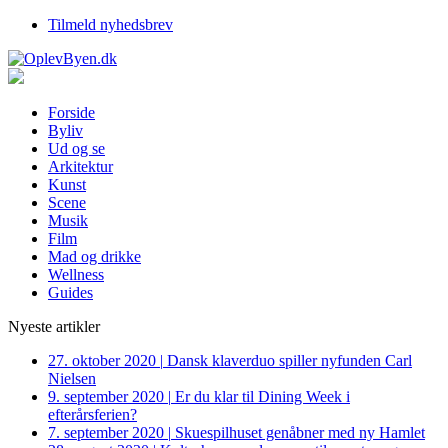
Tilmeld nyhedsbrev
Forside
Byliv
Ud og se
Arkitektur
Kunst
Scene
Musik
Film
Mad og drikke
Wellness
Guides
Nyeste artikler
27. oktober 2020
|
Dansk klaverduo spiller nyfunden Carl
Nielsen
9. september 2020
|
Er du klar til Dining Week i
efterårsferien?
7. september 2020
|
Skuespilhuset genåbner med ny Hamlet