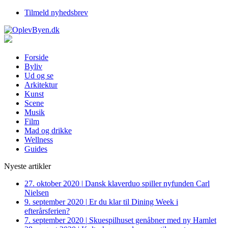
Tilmeld nyhedsbrev
Forside
Byliv
Ud og se
Arkitektur
Kunst
Scene
Musik
Film
Mad og drikke
Wellness
Guides
Nyeste artikler
27. oktober 2020
|
Dansk klaverduo spiller nyfunden Carl
Nielsen
9. september 2020
|
Er du klar til Dining Week i
efterårsferien?
7. september 2020
|
Skuespilhuset genåbner med ny Hamlet