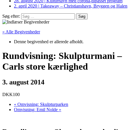
28. august 2020
|
Kulturhavn med corona-tilpasset program
2. april 2020
|
Takeaway – Christianshavn, Bryggen og Halen
Søg efter:
« Alle Begivenheder
Denne begivenhed er allerede afholdt.
Rundvisning: Skulpturmani –
Carls store kærlighed
3. august 2014
DKK100
«
Omvisning: Skulpturparken
Omvisning: Emil Nolde
»