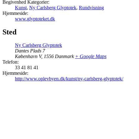
Begivenhed Kategorier:
Kunst
,
Ny Carlsberg Glyptotek
,
Rundvisning
Hjemmeside:
www.glyptoteket.dk
Sted
Ny Carlsberg Glyptotek
Dantes Plads 7
København V
,
1556
Danmark
+ Google Maps
Telefon:
33 41 81 41
Hjemmeside:
http://www.oplevbyen.dk/kunst/ny-carlsberg-glyptotek/