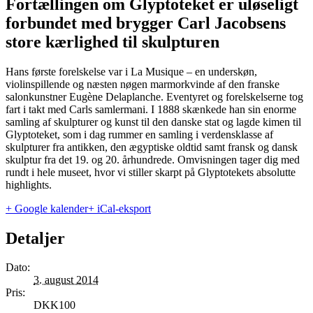
Fortællingen om Glyptoteket er uløseligt
forbundet med brygger Carl Jacobsens
store kærlighed til skulpturen
Hans første forelskelse var i La Musique – en underskøn,
violinspillende og næsten nøgen marmorkvinde af den franske
salonkunstner Eugène Delaplanche. Eventyret og forelskelserne tog
fart i takt med Carls samlermani. I 1888 skænkede han sin enorme
samling af skulpturer og kunst til den danske stat og lagde kimen til
Glyptoteket, som i dag rummer en samling i verdensklasse af
skulpturer fra antikken, den ægyptiske oldtid samt fransk og dansk
skulptur fra det 19. og 20. århundrede. Omvisningen tager dig med
rundt i hele museet, hvor vi stiller skarpt på Glyptotekets absolutte
highlights.
+ Google kalender
+ iCal-eksport
Detaljer
Dato:
3. august 2014
Pris:
DKK100