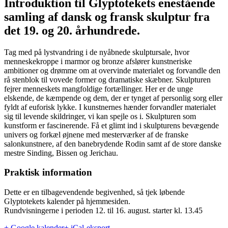
Introduktion til Glyptotekets enestående
samling af dansk og fransk skulptur fra
det 19. og 20. århundrede.
Tag med på lystvandring i de nyåbnede skulptursale, hvor
menneskekroppe i marmor og bronze afslører kunstneriske
ambitioner og drømme om at overvinde materialet og forvandle den
rå stenblok til vovede former og dramatiske skæbner. Skulpturen
fejrer menneskets mangfoldige fortællinger. Her er de unge
elskende, de kæmpende og dem, der er tynget af personlig sorg eller
fyldt af euforisk lykke. I kunstnernes hænder forvandler materialet
sig til levende skildringer, vi kan spejle os i. Skulpturen som
kunstform er fascinerende. Få et glimt ind i skulpturens bevægende
univers og forkæl øjnene med mesterværker af de franske
salonkunstnere, af den banebrydende Rodin samt af de store danske
mestre Sinding, Bissen og Jerichau.
Praktisk information
Dette er en tilbagevendende begivenhed, så tjek løbende
Glyptotekets kalender på hjemmesiden.
Rundvisningerne i perioden 12. til 16. august. starter kl. 13.45
+ Google kalender
+ iCal-eksport