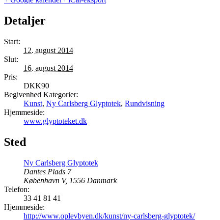
Detaljer
Start:
12. august 2014
Slut:
16. august 2014
Pris:
DKK90
Begivenhed Kategorier:
Kunst
,
Ny Carlsberg Glyptotek
,
Rundvisning
Hjemmeside:
www.glyptoteket.dk
Sted
Ny Carlsberg Glyptotek
Dantes Plads 7
København V
,
1556
Danmark
Telefon:
33 41 81 41
Hjemmeside:
http://www.oplevbyen.dk/kunst/ny-carlsberg-glyptotek/