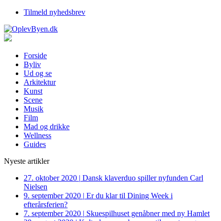
Tilmeld nyhedsbrev
Forside
Byliv
Ud og se
Arkitektur
Kunst
Scene
Musik
Film
Mad og drikke
Wellness
Guides
Nyeste artikler
27. oktober 2020
|
Dansk klaverduo spiller nyfunden Carl
Nielsen
9. september 2020
|
Er du klar til Dining Week i
efterårsferien?
7. september 2020
|
Skuespilhuset genåbner med ny Hamlet