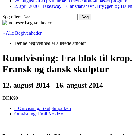
28. august 2020
|
Kulturhavn med corona-tilpasset program
2. april 2020
|
Takeaway – Christianshavn, Bryggen og Halen
Søg efter:
« Alle Begivenheder
Denne begivenhed er allerede afholdt.
Rundvisning: Fra blok til krop.
Fransk og dansk skulptur
12. august 2014
-
16. august 2014
DKK90
«
Omvisning: Skulpturparken
Omvisning: Emil Nolde
»