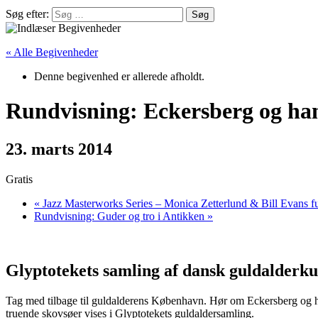
Søg efter:
« Alle Begivenheder
Denne begivenhed er allerede afholdt.
Rundvisning: Eckersberg og han
23. marts 2014
Gratis
«
Jazz Masterworks Series – Monica Zetterlund & Bill Evans f
Rundvisning: Guder og tro i Antikken
»
Glyptotekets samling af dansk guldalderkun
Tag med tilbage til guldalderens København. Hør om Eckersberg og ha
truende skovsøer vises i Glyptotekets guldaldersamling.