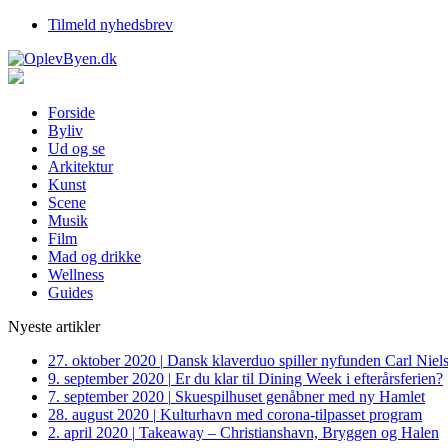
Tilmeld nyhedsbrev
Forside
Byliv
Ud og se
Arkitektur
Kunst
Scene
Musik
Film
Mad og drikke
Wellness
Guides
Nyeste artikler
27. oktober 2020
|
Dansk klaverduo spiller nyfunden Carl Niel
9. september 2020
|
Er du klar til Dining Week i efterårsferien?
7. september 2020
|
Skuespilhuset genåbner med ny Hamlet
28. august 2020
|
Kulturhavn med corona-tilpasset program
2. april 2020
|
Takeaway – Christianshavn, Bryggen og Halen