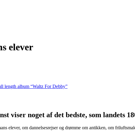
s elever
ull length album “Waltz For Debby”
st viser noget af det bedste, som landets 1
ns elever, om dannelsesrejser og drømme om antikken, om friluftsmaler