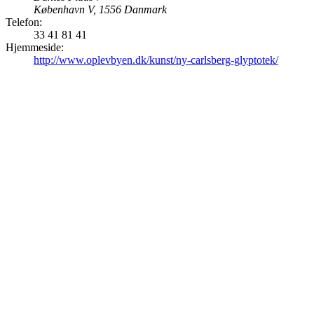
København V
,
1556
Danmark
Telefon:
33 41 81 41
Hjemmeside:
http://www.oplevbyen.dk/kunst/ny-carlsberg-glyptotek/