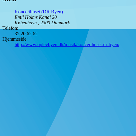
Koncerthuset (DR Byen)
Emil Holms Kanal 20
København
,
2300
Danmark
Telefon:
35 20 62 62
Hjemmeside:
http://www.oplevbyen.dk/musik/koncerthuset-dr-byen/