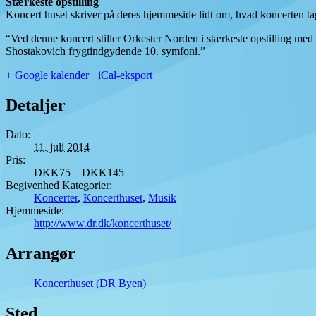
Stærkeste opstilling
Koncert huset skriver på deres hjemmeside lidt om, hvad koncerten t
“Ved denne koncert stiller Orkester Norden i stærkeste opstilling med
Shostakovich frygtindgydende 10. symfoni.”
+ Google kalender
+ iCal-eksport
Detaljer
Dato:
11. juli 2014
Pris:
DKK75 – DKK145
Begivenhed Kategorier:
Koncerter
,
Koncerthuset
,
Musik
Hjemmeside:
http://www.dr.dk/koncerthuset/
Arrangør
Koncerthuset (DR Byen)
Sted