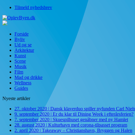
Tilmeld nyhedsbrev
Forside
Byliv
Ud og se
Arkitektur
Kunst
Scene
Musik
Film
Mad og drikke
Wellness
Guides
Nyeste artikler
27. oktober 2020
|
Dansk klaverduo spiller nyfunden Carl Niel
9. september 2020
|
Er du klar til Dining Week i efterårsferien?
7. september 2020
|
Skuespilhuset genåbner med ny Hamlet
28. august 2020
|
Kulturhavn med corona-tilpasset program
2. april 2020
|
Takeaway – Christianshavn, Bryggen og Halen