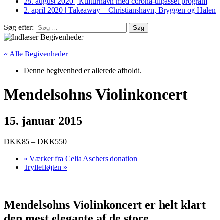
28. august 2020
|
Kulturhavn med corona-tilpasset program
2. april 2020
|
Takeaway – Christianshavn, Bryggen og Halen
Søg efter:
« Alle Begivenheder
Denne begivenhed er allerede afholdt.
Mendelsohns Violinkoncert
15. januar 2015
DKK85 – DKK550
«
Værker fra Celia Aschers donation
Tryllefløjten
»
Mendelsohns Violinkoncert er helt klart
den mest elegante af de store