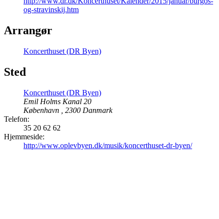
http://www.dr.dk/Koncerthuset/Kalender/2015/januar/burgos-
og-stravinskij.htm
Arrangør
Koncerthuset (DR Byen)
Sted
Koncerthuset (DR Byen)
Emil Holms Kanal 20
København
,
2300
Danmark
Telefon:
35 20 62 62
Hjemmeside:
http://www.oplevbyen.dk/musik/koncerthuset-dr-byen/