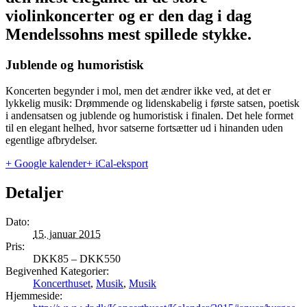
violinkoncerter og er den dag i dag
Mendelssohns mest spillede stykke.
Jublende og humoristisk
Koncerten begynder i mol, men det ændrer ikke ved, at det er
lykkelig musik: Drømmende og lidenskabelig i første satsen, poetisk
i andensatsen og jublende og humoristisk i finalen. Det hele formet
til en elegant helhed, hvor satserne fortsætter ud i hinanden uden
egentlige afbrydelser.
+ Google kalender
+ iCal-eksport
Detaljer
Dato:
15. januar 2015
Pris:
DKK85 – DKK550
Begivenhed Kategorier:
Koncerthuset
,
Musik
,
Musik
Hjemmeside: