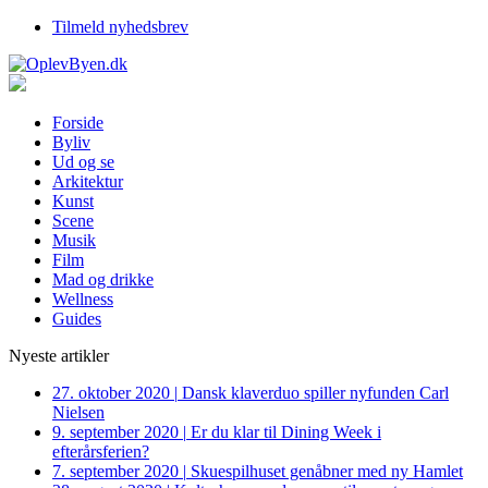
Tilmeld nyhedsbrev
Forside
Byliv
Ud og se
Arkitektur
Kunst
Scene
Musik
Film
Mad og drikke
Wellness
Guides
Nyeste artikler
27. oktober 2020
|
Dansk klaverduo spiller nyfunden Carl
Nielsen
9. september 2020
|
Er du klar til Dining Week i
efterårsferien?
7. september 2020
|
Skuespilhuset genåbner med ny Hamlet