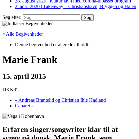
28. august 2020
|
Kulturhavn med corona-tilpasset program
2. april 2020
|
Takeaway – Christianshavn, Bryggen og Halen
Søg efter:
« Alle Begivenheder
Denne begivenhed er allerede afholdt.
Marie Frank
15. april 2015
DKK95
«
Andreas Brantelid og Christian Ihle Hadland
Cabaret
»
Erfaren singer/songwriter klar til at
synge på dansk. Marie Frank, som