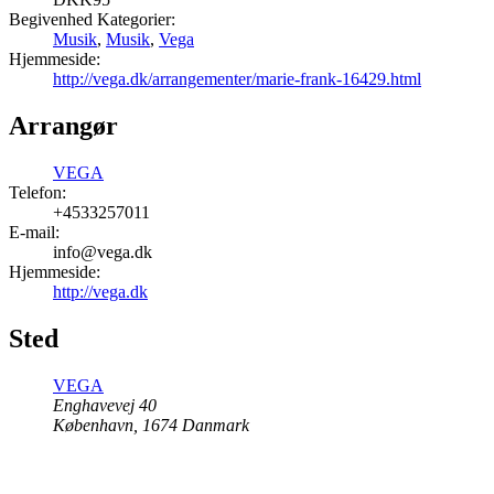
Begivenhed Kategorier:
Musik
,
Musik
,
Vega
Hjemmeside:
http://vega.dk/arrangementer/marie-frank-16429.html
Arrangør
VEGA
Telefon:
+4533257011
E-mail:
info@vega.dk
Hjemmeside:
http://vega.dk
Sted
VEGA
Enghavevej 40
København
,
1674
Danmark