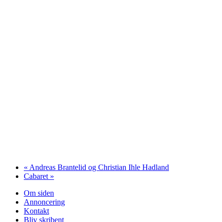
«
Andreas Brantelid og Christian Ihle Hadland
Cabaret
»
Om siden
Annoncering
Kontakt
Bliv skribent