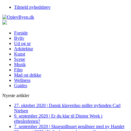
Tilmeld nyhedsbrev
Forside
Byliv
Ud og se
Arkitektur
Kunst
Scene
Musik
Film
Mad og drikke
Wellness
Guides
Nyeste artikler
27. oktober 2020
|
Dansk klaverduo spiller nyfunden Carl
Nielsen
9. september 2020
|
Er du klar til Dining Week i
efterårsferien?
7. september 2020
|
Skuespilhuset genåbner med ny Hamlet