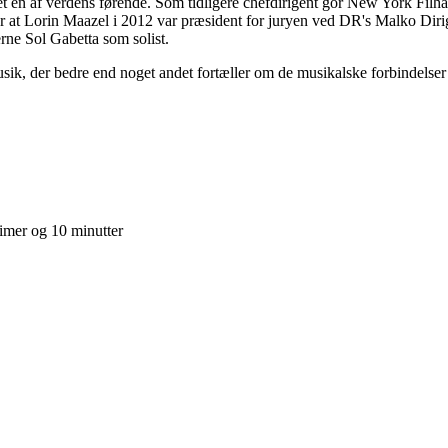
et en af verdens førende. Som tidligere chefdirigent gor New York Fi
 at Lorin Maazel i 2012 var præsident for juryen ved DR's Malko Dirig
ne Sol Gabetta som solist.
usik, der bedre end noget andet fortæller om de musikalske forbindel
timer og 10 minutter