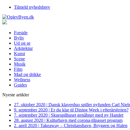
Tilmeld nyhedsbrev
Forside
Byliv
Ud og se
Arkitektur
Kunst
Scene
Musik
Film
Mad og drikke
Wellness
Guides
Nyeste artikler
27. oktober 2020
|
Dansk klaverduo spiller nyfunden Carl Niel
9. september 2020
|
Er du klar til Dining Week i efterårsferien?
7. september 2020
|
Skuespilhuset genåbner med ny Hamlet
28. august 2020
|
Kulturhavn med corona-tilpasset program
2. april 2020
|
Takeaway – Christianshavn, Bryggen og Halen