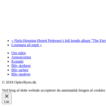
«
Niels-Henning Ørsted Pedersen’s full length album ”The Eter
Louisiana på papir
»
Om siden
Annoncering
Kontakt
Bliv skribent
Bliv sælger
Bliv medejer
© 2018 OplevByen.dk
Ved brug af dette website accepterer du automatisk brugen af cookies t
Luk