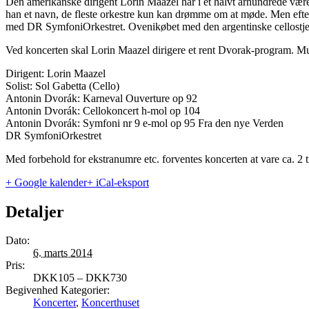
Den amerikanske dirigent Lorin Maazel har i et halvt århundrede vær
han et navn, de fleste orkestre kun kan drømme om at møde. Men efter
med DR SymfoniOrkestret. Ovenikøbet med den argentinske cellostjer
Ved koncerten skal Lorin Maazel dirigere et rent Dvorak-program. M
Dirigent: Lorin Maazel
Solist: Sol Gabetta (Cello)
Antonin Dvorák: Karneval Ouverture op 92
Antonin Dvorák: Cellokoncert h-mol op 104
Antonin Dvorák: Symfoni nr 9 e-mol op 95 Fra den nye Verden
DR SymfoniOrkestret
Med forbehold for ekstranumre etc. forventes koncerten at vare ca. 2 
+ Google kalender
+ iCal-eksport
Detaljer
Dato:
6. marts 2014
Pris:
DKK105 – DKK730
Begivenhed Kategorier:
Koncerter
,
Koncerthuset