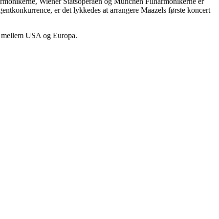
lharmonikerne, Wiener Statsoperaen og München Filharmonikerne er
entkonkurrence, er det lykkedes at arrangere Maazels første koncert
ser mellem USA og Europa.