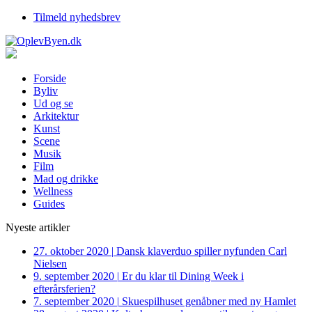
Tilmeld nyhedsbrev
Forside
Byliv
Ud og se
Arkitektur
Kunst
Scene
Musik
Film
Mad og drikke
Wellness
Guides
Nyeste artikler
27. oktober 2020
|
Dansk klaverduo spiller nyfunden Carl
Nielsen
9. september 2020
|
Er du klar til Dining Week i
efterårsferien?
7. september 2020
|
Skuespilhuset genåbner med ny Hamlet