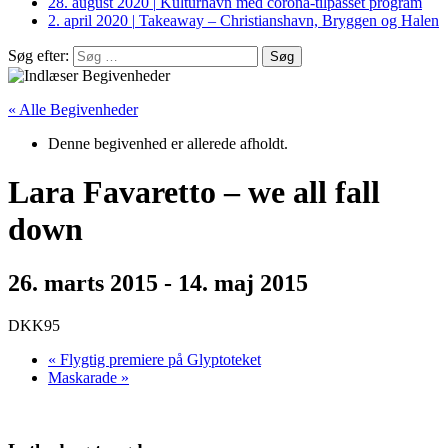
28. august 2020
|
Kulturhavn med corona-tilpasset program
2. april 2020
|
Takeaway – Christianshavn, Bryggen og Halen
Søg efter:
« Alle Begivenheder
Denne begivenhed er allerede afholdt.
Lara Favaretto – we all fall
down
26. marts 2015
-
14. maj 2015
DKK95
«
Flygtig premiere på Glyptoteket
Maskarade
»