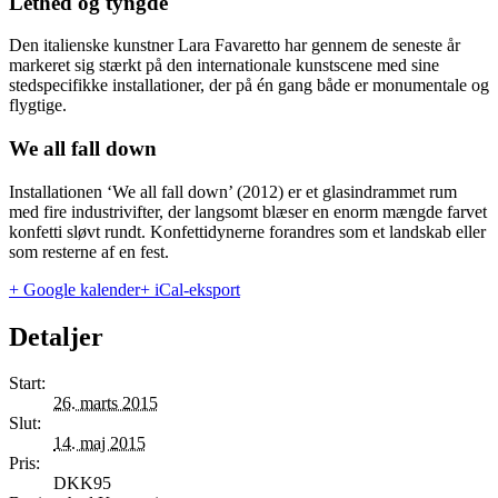
Lethed og tyngde
Den italienske kunstner Lara Favaretto har gennem de seneste år
markeret sig stærkt på den internationale kunstscene med sine
stedspecifikke installationer, der på én gang både er monumentale og
flygtige.
We all fall down
Installationen ‘We all fall down’ (2012) er et glasindrammet rum
med fire industrivifter, der langsomt blæser en enorm mængde farvet
konfetti sløvt rundt. Konfettidynerne forandres som et landskab eller
som resterne af en fest.
+ Google kalender
+ iCal-eksport
Detaljer
Start:
26. marts 2015
Slut:
14. maj 2015
Pris:
DKK95