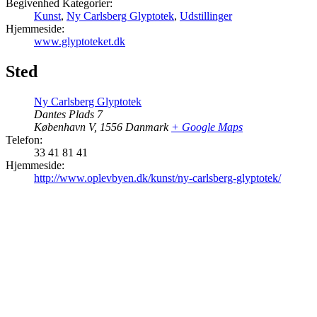
Begivenhed Kategorier:
Kunst
,
Ny Carlsberg Glyptotek
,
Udstillinger
Hjemmeside:
www.glyptoteket.dk
Sted
Ny Carlsberg Glyptotek
Dantes Plads 7
København V
,
1556
Danmark
+ Google Maps
Telefon:
33 41 81 41
Hjemmeside:
http://www.oplevbyen.dk/kunst/ny-carlsberg-glyptotek/