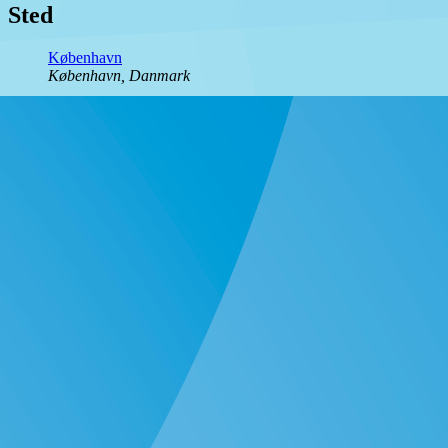
Sted
København
København
,
Danmark