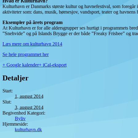
Hvad er Kulturhavn?
Kulturhavn er Danmarks største kultur og havnefestival, som foregår i d
aktiviteter som: dans, musik, børnesjov, vandsport, teater og havnens 
Eksempler på årets program
At Kulturhavn er for alle aldersgrupper ses hurtigt i programmets bre
”Snehvide” og på Islands Brygge er der både ”Freaky Frisbee” og tradi
Læs mere om kulturhavn 2014
Se hele programmet her
+ Google kalender
+ iCal-eksport
Detaljer
Start:
1. august 2014
Slut:
3. august 2014
Begivenhed Kategori:
Byliv
Hjemmeside:
kulturhavn.dk