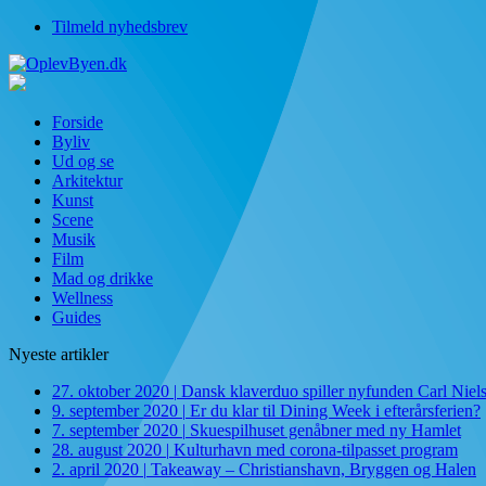
Tilmeld nyhedsbrev
Forside
Byliv
Ud og se
Arkitektur
Kunst
Scene
Musik
Film
Mad og drikke
Wellness
Guides
Nyeste artikler
27. oktober 2020
|
Dansk klaverduo spiller nyfunden Carl Niel
9. september 2020
|
Er du klar til Dining Week i efterårsferien?
7. september 2020
|
Skuespilhuset genåbner med ny Hamlet
28. august 2020
|
Kulturhavn med corona-tilpasset program
2. april 2020
|
Takeaway – Christianshavn, Bryggen og Halen