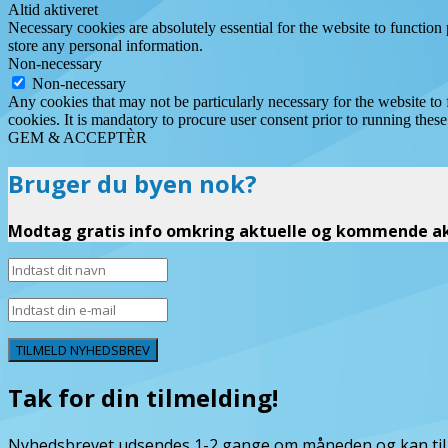
Altid aktiveret
Necessary cookies are absolutely essential for the website to function 
store any personal information.
Non-necessary
Non-necessary
Any cookies that may not be particularly necessary for the website to 
cookies. It is mandatory to procure user consent prior to running thes
GEM & ACCEPTÈR
Bruger du byen nok?
Modtag gratis info omkring aktuelle og kommende akt
TILMELD NYHEDSBREV
Tak for din tilmelding!
Nyhedsbrevet udsendes 1-2 gange om måneden og kan til e