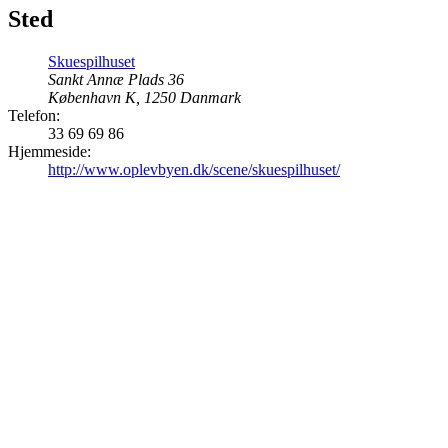
Sted
Skuespilhuset
Sankt Annæ Plads 36
København K
,
1250
Danmark
Telefon:
33 69 69 86
Hjemmeside:
http://www.oplevbyen.dk/scene/skuespilhuset/