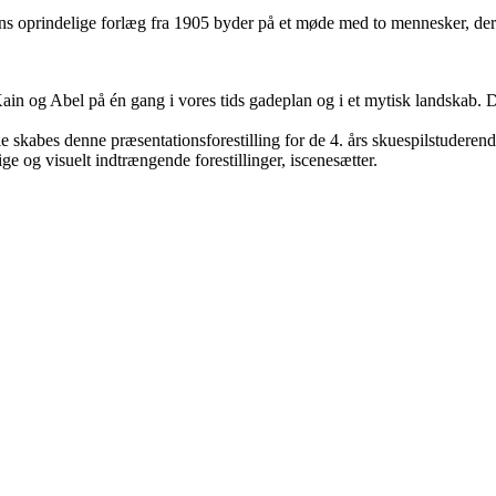
s oprindelige forlæg fra 1905 byder på et møde med to mennesker, der 
 Kain og Abel på én gang i vores tids gadeplan og i et mytisk landska
skabes denne præsentationsforestilling for de 4. års skuespilstuderend
ge og visuelt indtrængende forestillinger, iscenesætter.