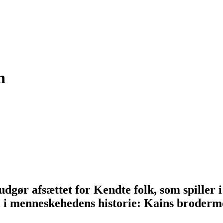
n
gør afsættet for Kendte folk, som spiller 
l i menneskehedens historie: Kains broder