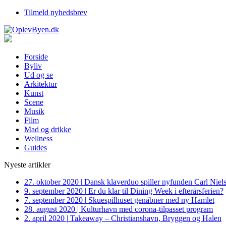
Tilmeld nyhedsbrev
Forside
Byliv
Ud og se
Arkitektur
Kunst
Scene
Musik
Film
Mad og drikke
Wellness
Guides
Nyeste artikler
27. oktober 2020
|
Dansk klaverduo spiller nyfunden Carl Niel
9. september 2020
|
Er du klar til Dining Week i efterårsferien?
7. september 2020
|
Skuespilhuset genåbner med ny Hamlet
28. august 2020
|
Kulturhavn med corona-tilpasset program
2. april 2020
|
Takeaway – Christianshavn, Bryggen og Halen