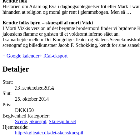
Kendte folk
Historien om Adam og Eva i dagbogsoptegnelser frit efter Mark Twain
hinanden at religion og moral går rent i glemmebogen. Men så …
Kendte folks børn – skuespil af morti Vizki
I Morti Vizkis version af det berømte brodermord finder vi brødrene
jalousiens flamme er gnisten til et voldsomt inferno slået an.
I samarbejde mellem Det Kongelige Teater og Statens Scenekunstskole 
scenograf og billedkunstner Jacob F. Schokking, kendt for sine sanseli
+ Google kalender
+ iCal-eksport
Detaljer
Start:
23. september 2014
Slut:
25. oktober 2014
Pris:
DKK150
Begivenhed Kategorier:
Scene
,
Skuespil
,
Skuespilhuset
Hjemmeside:
http://kglteater.dk/det-sker/skuespil