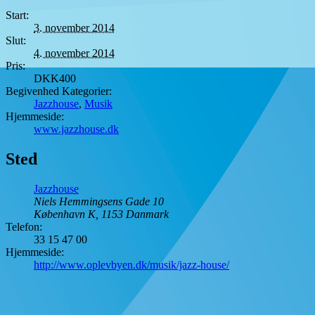
Start:
3. november 2014
Slut:
4. november 2014
Pris:
DKK400
Begivenhed Kategorier:
Jazzhouse
,
Musik
Hjemmeside:
www.jazzhouse.dk
Sted
Jazzhouse
Niels Hemmingsens Gade 10
København K
,
1153
Danmark
Telefon:
33 15 47 00
Hjemmeside:
http://www.oplevbyen.dk/musik/jazz-house/