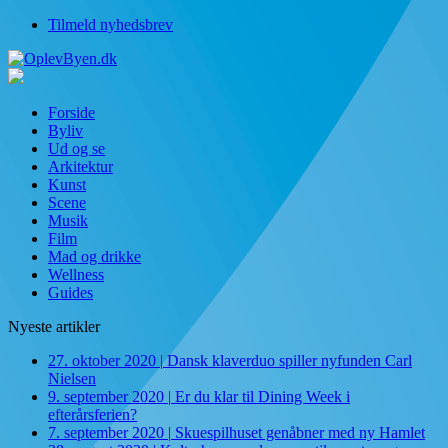
Tilmeld nyhedsbrev
Forside
Byliv
Ud og se
Arkitektur
Kunst
Scene
Musik
Film
Mad og drikke
Wellness
Guides
Nyeste artikler
27. oktober 2020
|
Dansk klaverduo spiller nyfunden Carl
Nielsen
9. september 2020
|
Er du klar til Dining Week i
efterårsferien?
7. september 2020
|
Skuespilhuset genåbner med ny Hamlet