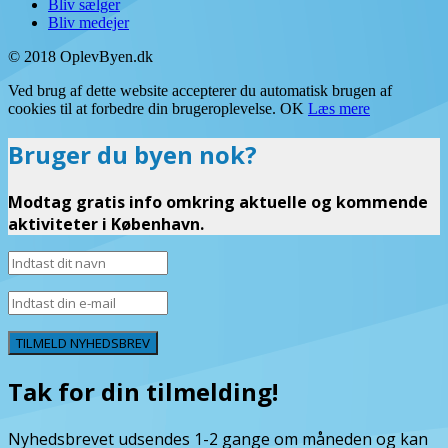
Bliv sælger
Bliv medejer
© 2018 OplevByen.dk
Ved brug af dette website accepterer du automatisk brugen af
cookies til at forbedre din brugeroplevelse.
OK
Læs mere
Bruger du byen nok?
Modtag gratis info omkring aktuelle og kommende
aktiviteter i København.
TILMELD NYHEDSBREV
Tak for din tilmelding!
Nyhedsbrevet udsendes 1-2 gange om måneden og kan