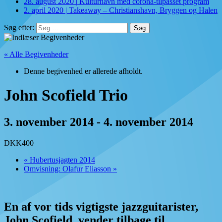
28. august 2020
|
Kulturhavn med corona-tilpasset program
2. april 2020
|
Takeaway – Christianshavn, Bryggen og Halen
Søg efter:
« Alle Begivenheder
Denne begivenhed er allerede afholdt.
John Scofield Trio
3. november 2014
-
4. november 2014
DKK400
«
Hubertusjagten 2014
Omvisning: Olafur Eliasson
»
En af vor tids vigtigste jazzguitarister,
John Scofield, vender tilbage til