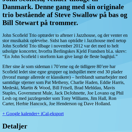
Danmark. Denne gang med sin originale
trio bestående af Steve Swallow på bas og
Bill Stewart på trommer.
John Scofield Trio optræder to aftener i Jazzhouse, og der venter en
stor musikalsk oplevelse. Sidst han optrådte i Jazzhouse med netop
John Scofield Trio tilbage i november 2012 var det med to helt
udsolgte koncerter, hvorfra Berlingskes Kjeld Frandsen bl.a. skrev:
“En John Scofield i storform kan give langt de fleste baghjul.”
Efter sine år som sideman i 70’erne og de tidligere 80’ere har
Scofield ledet sine egne grupper og indspillet mere end 30 plader
(hvoraf mange allerede er klassikere) – heriblandt samarbejder med
samtidige stjerner som Pat Metheny, Charlie Haden, Eddie Harris,
Medeski, Martin & Wood, Bill Frisell, Brad Mehldau, Mavis
Staples, Government Mule, Jack DeJohnette, Joe Lovano og Phil
Lesh og med jazzlegender som Tony Williams, Jim Hall, Ron
Carter, Herbie Hancock, Joe Henderson og Dave Holland.
+ Google kalender
+ iCal-eksport
Detaljer