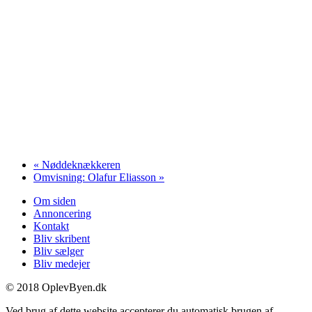
«
Nøddeknækkeren
Omvisning: Olafur Eliasson
»
Om siden
Annoncering
Kontakt
Bliv skribent
Bliv sælger
Bliv medejer
© 2018 OplevByen.dk
Ved brug af dette website accepterer du automatisk brugen af