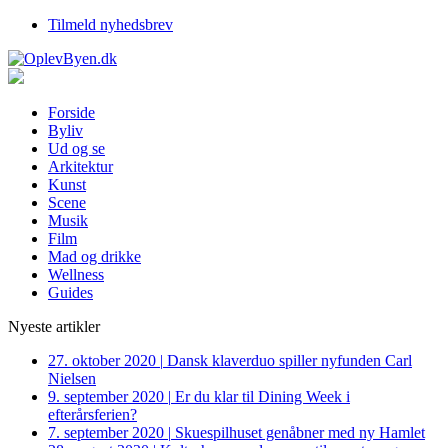
Tilmeld nyhedsbrev
Forside
Byliv
Ud og se
Arkitektur
Kunst
Scene
Musik
Film
Mad og drikke
Wellness
Guides
Nyeste artikler
27. oktober 2020
|
Dansk klaverduo spiller nyfunden Carl
Nielsen
9. september 2020
|
Er du klar til Dining Week i
efterårsferien?
7. september 2020
|
Skuespilhuset genåbner med ny Hamlet