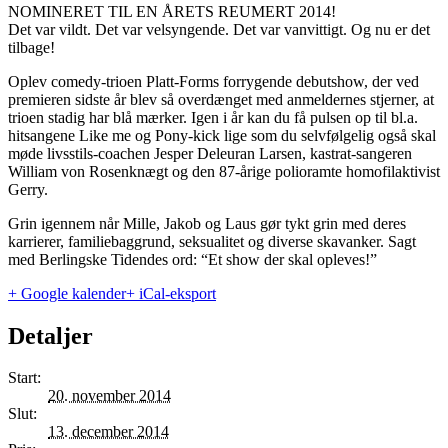
NOMINERET TIL EN ÅRETS REUMERT 2014!
Det var vildt. Det var velsyngende. Det var vanvittigt. Og nu er det
tilbage!
Oplev comedy-trioen Platt-Forms forrygende debutshow, der ved
premieren sidste år blev så overdænget med anmeldernes stjerner, at
trioen stadig har blå mærker. Igen i år kan du få pulsen op til bl.a.
hitsangene Like me og Pony-kick lige som du selvfølgelig også skal
møde livsstils-coachen Jesper Deleuran Larsen, kastrat-sangeren
William von Rosenknægt og den 87-årige polioramte homofilaktivist
Gerry.
Grin igennem når Mille, Jakob og Laus gør tykt grin med deres
karrierer, familiebaggrund, seksualitet og diverse skavanker. Sagt
med Berlingske Tidendes ord: “Et show der skal opleves!”
+ Google kalender
+ iCal-eksport
Detaljer
Start:
20. november 2014
Slut:
13. december 2014