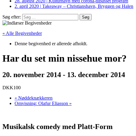
28. august 2020
|
Kulturhavn med corona-tilpasset program
2. april 2020
|
Takeaway – Christianshavn, Bryggen og Halen
Søg efter:
« Alle Begivenheder
Denne begivenhed er allerede afholdt.
Har du set min nissehue mor?
20. november 2014
-
13. december 2014
DKK100
«
Nøddeknækkeren
Omvisning: Olafur Eliasson
»
Musikalsk comedy med Platt-Form