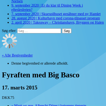
Nielsen
9. september 2020
|
Er du klar til Dining Week i
efterårsferien?
7. september 2020
|
Skuespilhuset genåbner med ny Hamlet
28. august 2020
|
Kulturhavn med corona-tilpasset program
2. april 2020
|
Takeaway – Christianshavn, Bryggen og Halen
Søg efter:
« Alle Begivenheder
Denne begivenhed er allerede afholdt.
Fyraften med Big Basco
17. marts 2015
DKK75
«
Magt og ære. Albrecht Dürer i kejserens tjeneste