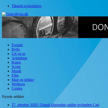
Tilmeld nyhedsbrev
Forside
Byliv
Ud og se
Arkitektur
Kunst
Scene
Musik
Film
Mad og drikke
Wellness
Guides
Nyeste artikler
27. oktober 2020
|
Dansk klaverduo spiller nyfunden Carl