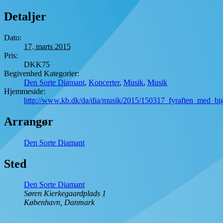
Detaljer
Dato:
17. marts 2015
Pris:
DKK75
Begivenhed Kategorier:
Den Sorte Diamant
,
Koncerter
,
Musik
,
Musik
Hjemmeside:
http://www.kb.dk/da/dia/musik/2015/150317_fyraften_med_bi
Arrangør
Den Sorte Diamant
Sted
Den Sorte Diamant
Søren Kierkegaardplads 1
København
,
Danmark