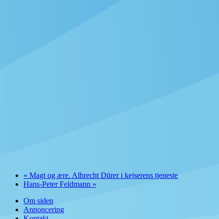
«
Magt og ære. Albrecht Dürer i kejserens tjeneste
Hans-Peter Feldmann
»
Om siden
Annoncering
Kontakt