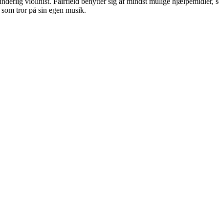
erlig violinist. Fairfield benytter sig af mindst mulige hjælpemidler
, som tror på sin egen musik.