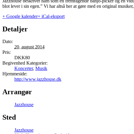
Jazzhouse beskriver ham som en fremragende banjo-picker og en vidund
blot lever i sin egen.” Vi har altså her at gøre med en original musiker
+ Google kalender
+ iCal-eksport
Detaljer
Dato:
20. august 2014
Pris:
DKK80
Begivenhed Kategorier:
Koncerter
,
Musik
Hjemmeside:
http://www.jazzhouse.dk
Arrangør
Jazzhouse
Sted
Jazzhouse