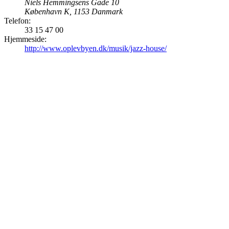
Niels Hemmingsens Gade 10
København K
,
1153
Danmark
Telefon:
33 15 47 00
Hjemmeside:
http://www.oplevbyen.dk/musik/jazz-house/