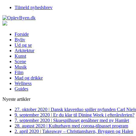
Tilmeld nyhedsbrev
Forside
Byliv
Ud og se
Arkitektur
Kunst
Scene
Musik
Film
Mad og drikke
Wellness
Guides
Nyeste artikler
27. oktober 2020
|
Dansk klaverduo spiller nyfunden Carl Niel
9. september 2020
|
Er du klar til Dining Week i efterårsferien?
7. september 2020
|
Skuespilhuset genåbner med ny Hamlet
28. august 2020
|
Kulturhavn med corona-tilpasset program
2. april 2020
|
Takeaway – Christianshavn, Bryggen og Halen