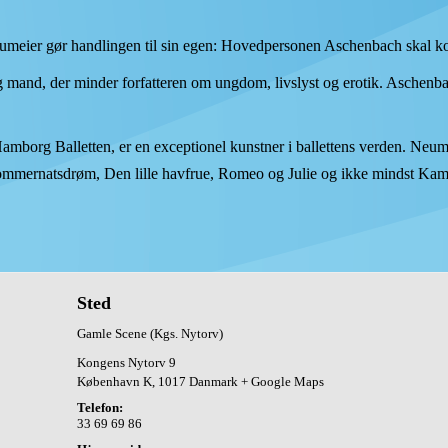
eumeier gør handlingen til sin egen: Hovedpersonen Aschenbach skal kor
 mand, der minder forfatteren om ungdom, livslyst og erotik. Aschenba
mborg Balletten, er en exceptionel kunstner i ballettens verden. Neumeie
sommernatsdrøm, Den lille havfrue, Romeo og Julie og ikke mindst Ka
Sted
Gamle Scene (Kgs. Nytorv)
Kongens Nytorv 9
København K
,
1017
Danmark
+ Google Maps
Telefon:
33 69 69 86