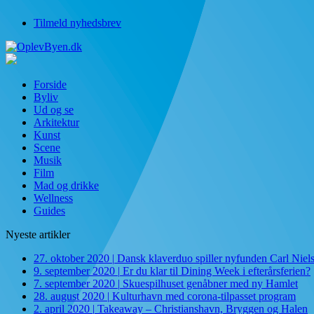
Tilmeld nyhedsbrev
Forside
Byliv
Ud og se
Arkitektur
Kunst
Scene
Musik
Film
Mad og drikke
Wellness
Guides
Nyeste artikler
27. oktober 2020
|
Dansk klaverduo spiller nyfunden Carl Niel
9. september 2020
|
Er du klar til Dining Week i efterårsferien?
7. september 2020
|
Skuespilhuset genåbner med ny Hamlet
28. august 2020
|
Kulturhavn med corona-tilpasset program
2. april 2020
|
Takeaway – Christianshavn, Bryggen og Halen