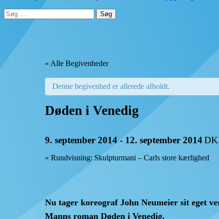
Søg
efter:
« Alle Begivenheder
Denne begivenhed er allerede afholdt.
Døden i Venedig
9. september 2014
-
12. september 2014
DK
«
Rundvisning: Skulpturmani – Carls store kærlighed
Nu tager koreograf John Neumeier sit eget 
Manns roman Døden i Venedig.