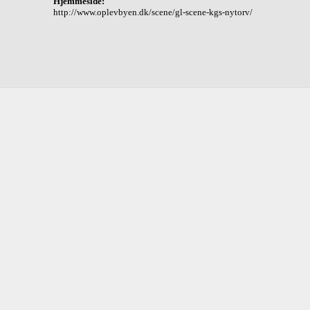
Hjemmeside:
http://www.oplevbyen.dk/scene/gl-scene-kgs-nytorv/