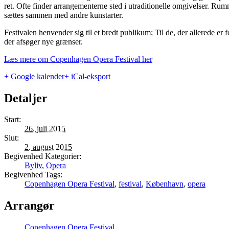
ret. Ofte finder arrangementerne sted i utraditionelle omgivelser. Rum
sættes sammen med andre kunstarter.
Festivalen henvender sig til et bredt publikum; Til de, der allerede er
der afsøger nye grænser.
Læs mere om Copenhagen Opera Festival her
+ Google kalender
+ iCal-eksport
Detaljer
Start:
26. juli 2015
Slut:
2. august 2015
Begivenhed Kategorier:
Byliv
,
Opera
Begivenhed Tags:
Copenhagen Opera Festival
,
festival
,
København
,
opera
Arrangør
Copenhagen Opera Festival