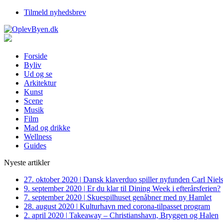
Tilmeld nyhedsbrev
Forside
Byliv
Ud og se
Arkitektur
Kunst
Scene
Musik
Film
Mad og drikke
Wellness
Guides
Nyeste artikler
27. oktober 2020
|
Dansk klaverduo spiller nyfunden Carl Niel
9. september 2020
|
Er du klar til Dining Week i efterårsferien?
7. september 2020
|
Skuespilhuset genåbner med ny Hamlet
28. august 2020
|
Kulturhavn med corona-tilpasset program
2. april 2020
|
Takeaway – Christianshavn, Bryggen og Halen