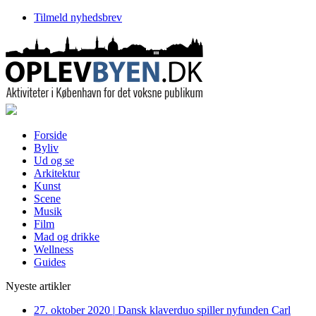
Tilmeld nyhedsbrev
Forside
Byliv
Ud og se
Arkitektur
Kunst
Scene
Musik
Film
Mad og drikke
Wellness
Guides
Nyeste artikler
27. oktober 2020
|
Dansk klaverduo spiller nyfunden Carl