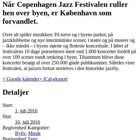
Når Copenhagen Jazz Festivalen ruller
hen over byen, er København som
forvandlet.
Over alt spiller musikken: På torve og i byens parker, på
jazzklubberne og nye interimistiske scener, i teatre og på museer og
– ikke mindst – i byens største og flotteste koncertsale. I løbet af
festivalens 10 dage præsenteres mere end 1.000 koncerter fordelt på
over 100 scener rundt omkring i byen. Tilsammen bliver disse
koncerter besøgt af over 250.000 glade publikummer. Således viser
festivalen, at jazzen fortsat stortrives i den historiske jazzby.
+ Google kalender
+ iCal-eksport
Detaljer
Start:
1. juli 2016
Slut:
10. juli 2016
Begivenhed Kategorier:
Byliv
,
Musik
Begivenhed Tags: