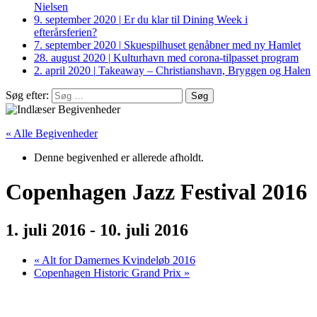
Nielsen
9. september 2020
|
Er du klar til Dining Week i
efterårsferien?
7. september 2020
|
Skuespilhuset genåbner med ny Hamlet
28. august 2020
|
Kulturhavn med corona-tilpasset program
2. april 2020
|
Takeaway – Christianshavn, Bryggen og Halen
Søg efter:
« Alle Begivenheder
Denne begivenhed er allerede afholdt.
Copenhagen Jazz Festival 2016
1. juli 2016
-
10. juli 2016
«
Alt for Damernes Kvindeløb 2016
Copenhagen Historic Grand Prix
»