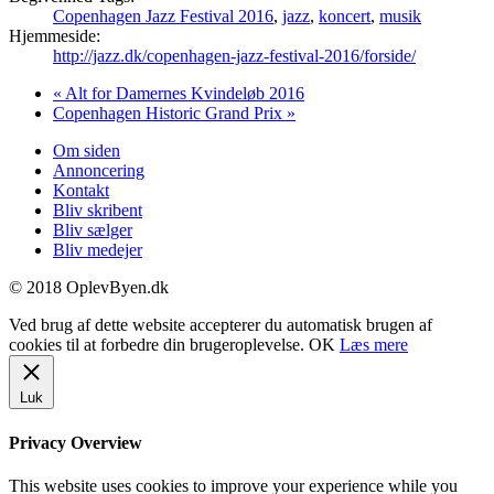
Copenhagen Jazz Festival 2016
,
jazz
,
koncert
,
musik
Hjemmeside:
http://jazz.dk/copenhagen-jazz-festival-2016/forside/
«
Alt for Damernes Kvindeløb 2016
Copenhagen Historic Grand Prix
»
Om siden
Annoncering
Kontakt
Bliv skribent
Bliv sælger
Bliv medejer
© 2018 OplevByen.dk
Ved brug af dette website accepterer du automatisk brugen af
cookies til at forbedre din brugeroplevelse.
OK
Læs mere
Luk
Privacy Overview
This website uses cookies to improve your experience while you